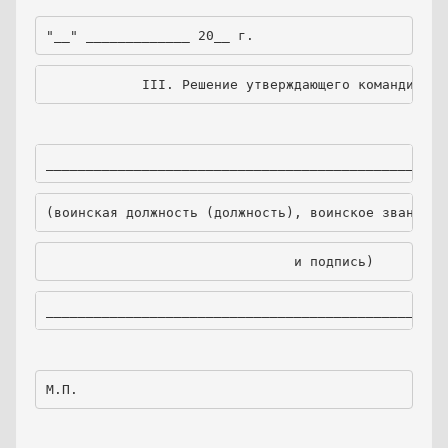
"__" _____________ 20__ г.
            III. Решение утверждающего командира (
__________________________________________________
(воинская должность (должность), воинское звание, 
                               и подпись)
__________________________________________________
М.П.