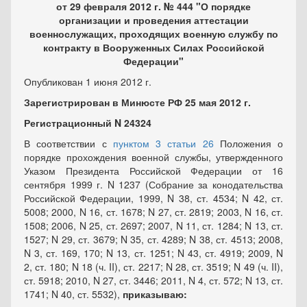
от 29 февраля 2012 г. № 444 "О порядке
организации и проведения аттестации
военнослужащих, проходящих военную службу по
контракту в Вооруженных Силах Российской
Федерации"
Опубликован 1 июня 2012 г.
Зарегистрирован в Минюсте РФ 25 мая 2012 г.
Регистрационный N 24324
В соответствии с
пунктом 3 статьи 26
Положения о
порядке прохождения военной службы, утвержденного
Указом Президента Российской Федерации от 16
сентября 1999 г. N 1237 (Собрание за конодательства
Российской Федерации, 1999, N 38, ст. 4534; N 42, ст.
5008; 2000, N 16, ст. 1678; N 27, ст. 2819; 2003, N 16, ст.
1508; 2006, N 25, ст. 2697; 2007, N 11, ст. 1284; N 13, ст.
1527; N 29, ст. 3679; N 35, ст. 4289; N 38, ст. 4513; 2008,
N 3, ст. 169, 170; N 13, ст. 1251; N 43, ст. 4919; 2009, N
2, ст. 180; N 18 (ч. II), ст. 2217; N 28, ст. 3519; N 49 (ч. II),
ст. 5918; 2010, N 27, ст. 3446; 2011, N 4, ст. 572; N 13, ст.
1741; N 40, ст. 5532),
приказываю: