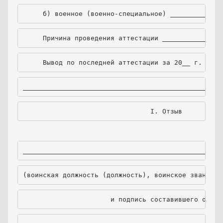
     б) военное (военно-специальное) _____________
     Причина проведения аттестации _______________
     Вывод по последней аттестации за 20__ г. ____
__________________________________________________
I. Отзыв
__________________________________________________
(воинская должность (должность), воинское звание, 
                      и подпись составившего отзыв