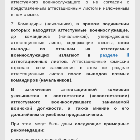
аттестуемого военнослужащего о не согласии с
представленным аттестационным листом и изложенным
в нем отзыве.
7. Командиры (начальники),
в прямом подчинении
которых находятся аттестуемые военнослужащие
,
до командиров (начальников), утверждающих
аттестационные листы, содержащие отзывы,
свои
выводы по отзывам на аттестуемых
военнослужащих излагают в
разделе II
аттестационных листов
. Аттестационные комиссии
отражают свои заключения в этом же разделе
аттестационных листов
после выводов прямых
командиров (начальников).
В заключении аттестационной комиссии
указывается о соответствии (несоответствии)
аттестуемого военнослужащего занимаемой
воинской должности, а также мнение о его
дальнейшем служебном предназначении.
При этом могут быть даны
следующие примерные
рекомендации:
о включении в кадровый резерв;