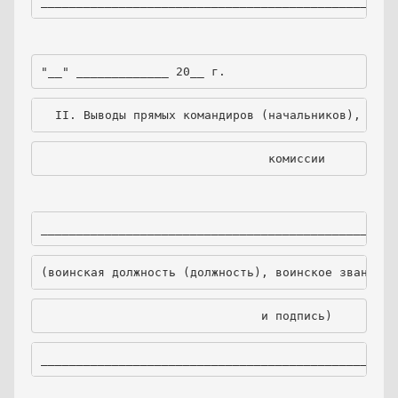
__________________________________________________
"__" _____________ 20__ г.
  II. Выводы прямых командиров (начальников), закл
                                комиссии
__________________________________________________
(воинская должность (должность), воинское звание, 
                               и подпись)
__________________________________________________