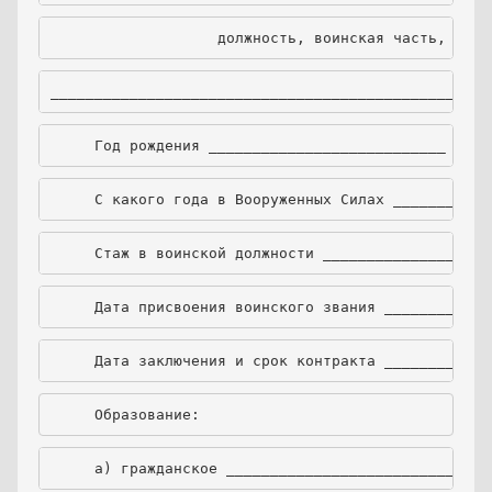
                   должность, воинская часть, личн
__________________________________________________
     Год рождения ___________________________ Граж
     С какого года в Вооруженных Силах ___________
     Стаж в воинской должности ___________________
     Дата присвоения воинского звания ____________
     Дата заключения и срок контракта ____________
     Образование:
     а) гражданское ______________________________