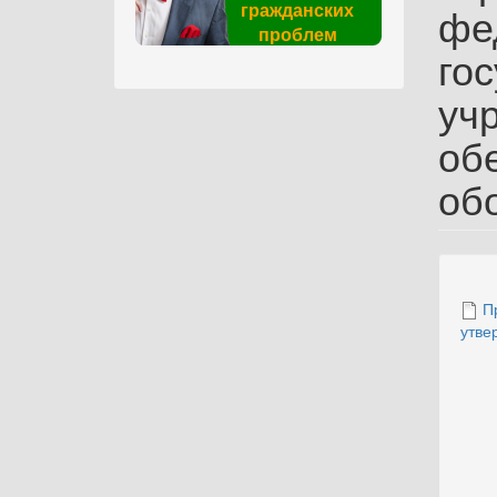
гражданских
фе
проблем
го
уч
об
об
П
утве