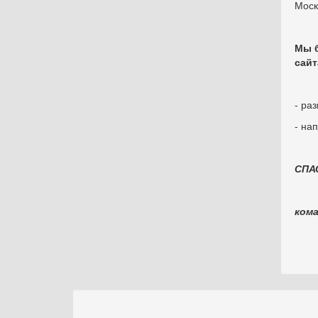
Моск
Мы б
сайт
- ра
- на
СПА
ком