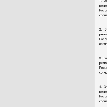
1. З
реги
Росс
согл
2. З
реги
Росс
согл
3. З
реги
Росс
согл
4. З
реги
Росс
согл