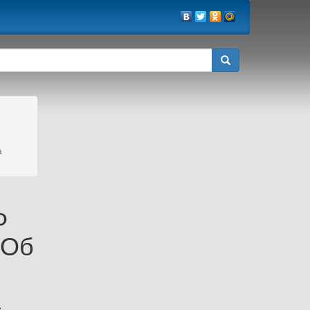
а
Ф
"Об
а