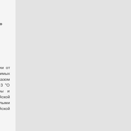
о
ии от
димых
казом
13 "О
уры и
йской
лыми
ской