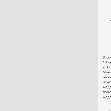
В со
18 и
в Во
Мини
реор
иску
Фед
пом
Феде