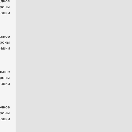
адное
ороны
рации
.
Южное
ороны
рации
.
льное
ороны
рации
.
очное
ороны
рации
.