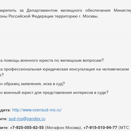
акрепить за Департаментом жилищного обеспечения Министе
оны Российской Федерации территорию г. Москвы.
а помощь военного юриста по жилищным вопросам?
а профессиональная юридическая консультация на человеческом
е?
н образец заявления, иска в суд?
н военный юрист для представления интересов в суде?
дите
:
http://www.voensud-mo.ru/
ите
:
sud-mo@yandex.ru
ните
:
+7-925-055-82-55
(Мегафон Москва),
+7-915-010-94-77
(МТС