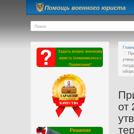
Перейти к основному содержанию
Помощь военного юриста
Форма поиска
Поиск
Глав
Задать вопрос военному
Пр
юристу (ознакомьтесь с
утвер
Правилами)*
госуд
обор
Пр
от 
ут
те
Решение