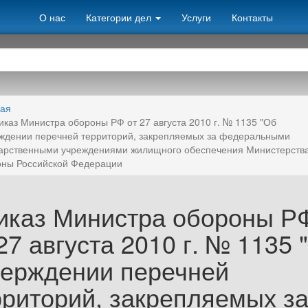
О нас
Категории дел
Услуги
Контакты
ная
иказ Министра обороны РФ от 27 августа 2010 г. № 1135 "Об
ждении перечней территорий, закрепляемых за федеральными
арственными учреждениями жилищного обеспечения Министерств
оны Российской Федерации
иказ Министра обороны Р
27 августа 2010 г. № 1135 
верждении перечней
рриторий, закрепляемых з