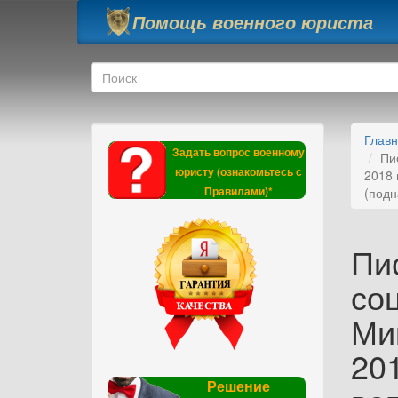
Перейти к основному содержанию
Помощь военного юриста
Форма поиска
Поиск
Глав
Задать вопрос военному
Пи
юристу (ознакомьтесь с
2018 
Правилами)*
(подн
Пи
со
Ми
20
Решение