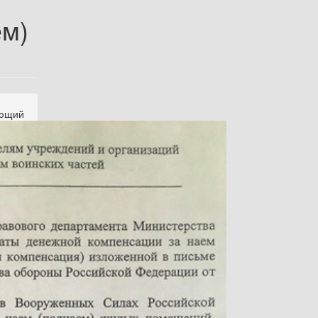
ем)
ующий