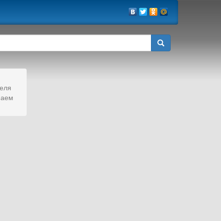
еля
наем