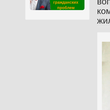
во
гражданских
ко
проблем
жи