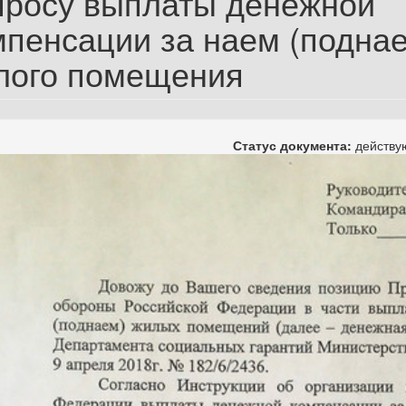
просу выплаты денежной
мпенсации за наем (подна
лого помещения
Статус документа:
действ