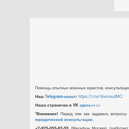
Помощь опытных военных юристов, консультация
Наш
Telegram-канал
:
https://t.me/VoensudMO
Наша страничка в VK
здесь=>>>
*Внимание!
Перед тем как задавать вопросы
юридической консультации
.
+7-925-055-82-55
(Мегафон Москва) (работае