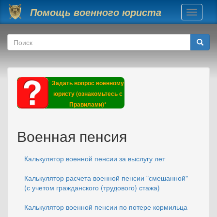
Перейти к основному содержанию
Помощь военного юриста
Toggle
navigati
Форма поиска
Поиск
Задать вопрос военному
юристу (ознакомьтесь с
Правилами)*
Военная пенсия
Калькулятор военной пенсии за выслугу лет
Калькулятор расчета военной пенсии "смешанной"
(с учетом гражданского (трудового) стажа)
Калькулятор военной пенсии по потере кормильца