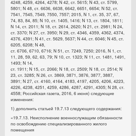
4248, 4259, 4264, 4278; N 42, ст. 5615; N 43, ст. 5799,
5801; N 48, ст. 6636, 6638, 6642, 6651, 6654; N 52, ст.
7541, 7545, 7549, 7550, 7557; 2015, N 1, ст. 35, 37, 67,
74, 83, 84, 85; N 10, ст. 1405, 1416; N 13, ст. 1804, 1811;
N 14, ст. 2011; N 18, ст. 2614, 2620; N 21, ст. 2981; N 24,
ст. 3370; N 27, ст. 3950; N 29, ст. 4346, 4359, 4362, 4374,
4376, 4391; N 41, ст. 5629, 5637; N 44, ст. 6046; N 45, ст.
6205, 6208; N 48,
ст. 6706, 6710, 6716; N 51, ст. 7249, 7250; 2016, N 1, ст.
11, 28, 59, 62, 63, 79; N 10, ст. 1323; N 11, ст. 1481, 1491,
1493; N 14,
ст. 1911; N 15, ст. 2066; N 18, ст. 2509; N 18, ст. 2514; N
23, ст. 3285; N 26, ст. 3869, 3871, 3876, 3877, 3887,
3891; N 27, ст. 4160, 4164, 4183, 4197, 4205, 4206, 4223,
4226, 4238, 4251, 4259, 4286, 4287, 4291, 4305; N 28, ст.
4558; Российская газета, 2016, 6 июня) следующие
изменения:
1)
дополнить
статьей 19.7.13 следующего содержания:
«19.7.13. Неисполнение военнослужащим обязанности
по освобождению специализированного жилого
помещения