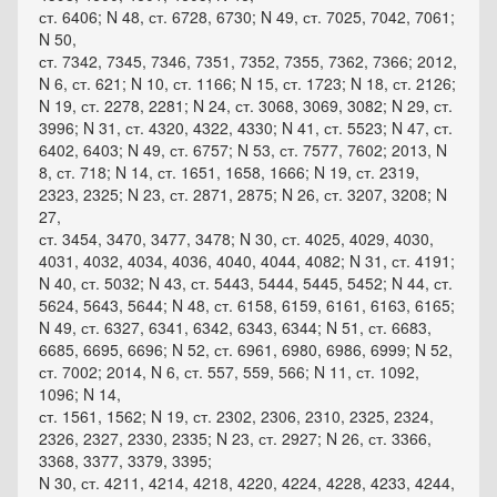
ст. 6406; N 48, ст. 6728, 6730; N 49, ст. 7025, 7042, 7061;
N 50,
ст. 7342, 7345, 7346, 7351, 7352, 7355, 7362, 7366; 2012,
N 6, ст. 621; N 10, ст. 1166; N 15, ст. 1723; N 18, ст. 2126;
N 19, ст. 2278, 2281; N 24, ст. 3068, 3069, 3082; N 29, ст.
3996; N 31, ст. 4320, 4322, 4330; N 41, ст. 5523; N 47, ст.
6402, 6403; N 49, ст. 6757; N 53, ст. 7577, 7602; 2013, N
8, ст. 718; N 14, ст. 1651, 1658, 1666; N 19, ст. 2319,
2323, 2325; N 23, ст. 2871, 2875; N 26, ст. 3207, 3208; N
27,
ст. 3454, 3470, 3477, 3478; N 30, ст. 4025, 4029, 4030,
4031, 4032, 4034, 4036, 4040, 4044, 4082; N 31, ст. 4191;
N 40, ст. 5032; N 43, ст. 5443, 5444, 5445, 5452; N 44, ст.
5624, 5643, 5644; N 48, ст. 6158, 6159, 6161, 6163, 6165;
N 49, ст. 6327, 6341, 6342, 6343, 6344; N 51, ст. 6683,
6685, 6695, 6696; N 52, ст. 6961, 6980, 6986, 6999; N 52,
ст. 7002; 2014, N 6, ст. 557, 559, 566; N 11, ст. 1092,
1096; N 14,
ст. 1561, 1562; N 19, ст. 2302, 2306, 2310, 2325, 2324,
2326, 2327, 2330, 2335; N 23, ст. 2927; N 26, ст. 3366,
3368, 3377, 3379, 3395;
N 30, ст. 4211, 4214, 4218, 4220, 4224, 4228, 4233, 4244,