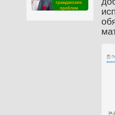
до
гражданских
ис
проблем
об
ма
П
воен
ЗА