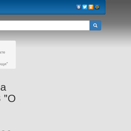
ате
ощи"
ва
3 "О