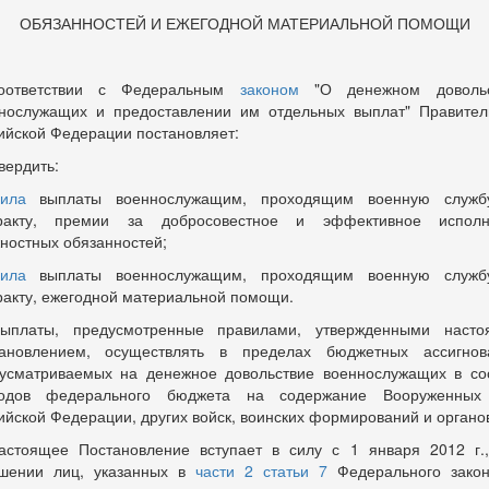
ОБЯЗАННОСТЕЙ И ЕЖЕГОДНОЙ МАТЕРИАЛЬНОЙ ПОМОЩИ
оответствии с Федеральным
законом
"О денежном довольс
нослужащих и предоставлении им отдельных выплат" Правител
ийской Федерации постановляет:
вердить:
ила
выплаты военнослужащим, проходящим военную служб
тракту, премии за добросовестное и эффективное исполн
ностных обязанностей;
ила
выплаты военнослужащим, проходящим военную служб
ракту, ежегодной материальной помощи.
ыплаты, предусмотренные правилами, утвержденными наст
ановлением, осуществлять в пределах бюджетных ассигнов
усматриваемых на денежное довольствие военнослужащих в со
ходов федерального бюджета на содержание Вооруженных
ийской Федерации, других войск, воинских формирований и органо
астоящее Постановление вступает в силу с 1 января 2012 г.
шении лиц, указанных в
части 2 статьи 7
Федерального зако