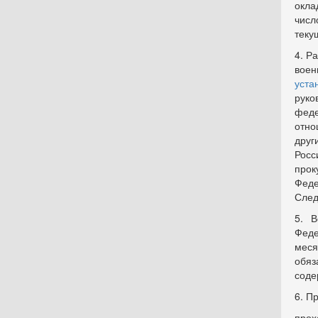
окла
числ
теку
4. Р
вое
уста
руко
феде
отно
друг
Росс
про
Феде
След
5. В
Феде
меся
обяз
соде
6. П
прох