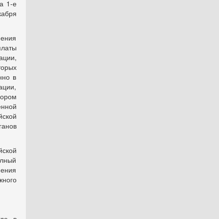
а 1-е
кабря
нения
латы
ции,
торых
нно в
ации,
рором
енной
ской
ганов
йской
олный
нения
жного
где в