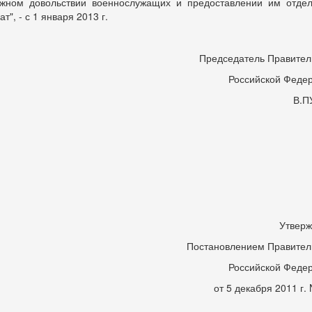
жном довольствии военнослужащих и предоставлении им отде
т", - с 1 января 2013 г.
Председатель Правител
Российской Феде
В.П
Утвер
Постановлением Правител
Российской Феде
от 5 декабря 2011 г. 