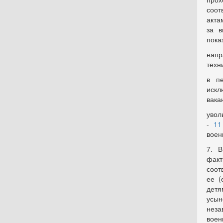
соот
акта
за в
пока
напр
техн
в пе
искл
вака
увол
-
11
воен
7. В
факт
соот
ее (
дет
усы
нез
воен