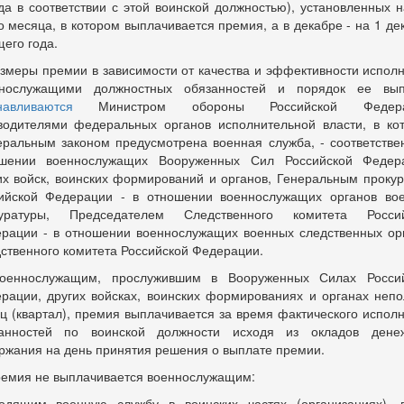
да в соответствии с этой воинской должностью), установленных н
о месяца, в котором выплачивается премия, а в декабре - на 1 де
щего года.
азмеры премии в зависимости от качества и эффективности испол
ннослужащими должностных обязанностей и порядок ее вып
навливаются
Министром обороны Российской Федера
водителями федеральных органов исполнительной власти, в ко
ральным законом предусмотрена военная служба, - соответстве
шении военнослужащих Вооруженных Сил Российской Федер
их войск, воинских формирований и органов, Генеральным проку
ийской Федерации - в отношении военнослужащих органов во
куратуры, Председателем Следственного комитета Россий
рации - в отношении военнослужащих военных следственных ор
ственного комитета Российской Федерации.
оеннослужащим, прослужившим в Вооруженных Силах Росси
рации, других войсках, воинских формированиях и органах неп
ц (квартал), премия выплачивается за время фактического испол
анностей по воинской должности исходя из окладов дене
ржания на день принятия решения о выплате премии.
ремия не выплачивается военнослужащим:
одящим военную службу в воинских частях (организациях), 