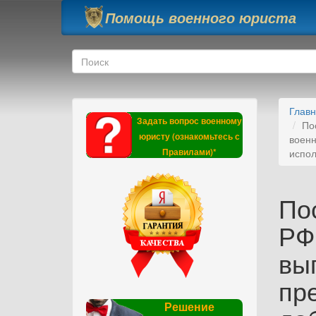
Перейти к основному содержанию
Помощь военного юриста
Форма поиска
Поиск
Глав
Задать вопрос военному
По
юристу (ознакомьтесь с
военн
Правилами)*
испол
По
РФ 
вы
пр
Решение