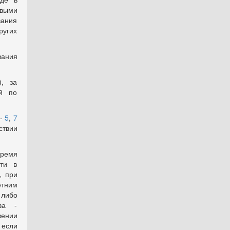
овыми
вания
ругих
зания
), за
ей по
-
5
,
7
ствии
время
сти в
, при
етним
либо
ва -
ении
 если