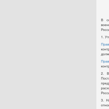
В с
воен
Росс
1. Ут
Прав
кон
долж
Прав
конт
2. В
Пост
пред
рас
Росс
3. Н
отно