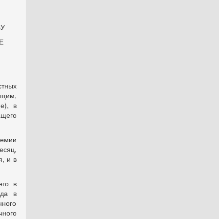
БУ
Е
стных
щим,
е), в
ащего
ремии
есяц,
, и в
его в
ада в
нного
чного