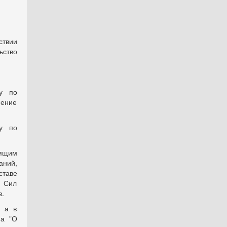
твии
ьство
у по
ение
у по
оящим
аний,
ставе
 Сил
в.
, а в
на "О