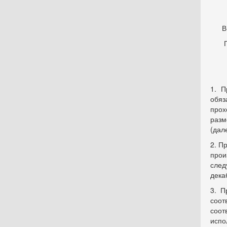
В
1. П
обя
прох
разм
(дал
2. П
прои
след
декаб
3. П
соот
соот
испо