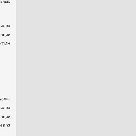
льных
ьства
рации
УТИН
ждены
ьства
рации
N 993