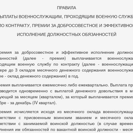
ПРАВИЛА
ЫПЛАТЫ ВОЕННОСЛУЖАЩИМ, ПРОХОДЯЩИМ ВОЕННУЮ СЛУЖ
ПО КОНТРАКТУ, ПРЕМИИ ЗА ДОБРОСОВЕСТНОЕ И ЭФФЕКТИВНО
ИСПОЛНЕНИЕ ДОЛЖНОСТНЫХ ОБЯЗАННОСТЕЙ
ремия за добросовестное и эффективное исполнение должно
занностей (далее - премия) выплачивается военнослужа
одящим военную службу по контракту (далее - военнослужащи
ере до 3 окладов месячного денежного содержания военнослуж
ее - оклад денежного содержания) в год.
ремия выплачивается ежемесячно либо ежеквартально. Выплата п
зводится одновременно с выплатой денежного довольствия в м
ующий за месяцем (кварталом), за который выплачивается премия
ре - за декабрь (IV квартал).
ремия исчисляется исходя из месячного оклада военнослужащ
ветствии с присвоенным воинским званием и месячного окл
ветствии с занимаемой воинской должностью (в случае време
лнения им обязанностей по вакантной воинской должности - меся