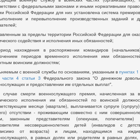
ветствии с федеральными законами и иными нормативными прав
ми Российской Федерации для них установлена система премиро
ыполнение и перевыполнение производственных заданий и д
зателей;
авленным за пределы территории Российской Федерации для ока
ического содействия и исполнения иных обязанностей;
риод нахождения в распоряжении командиров (начальников
ючением периодов временного исполнения ими обязанност
нтным воинским должностям;
ьняемым с военной службы по основаниям, указанным в
пунктах 1
 части 4 статьи 3
Федерального закона "О денежном доволь
нослужащих и предоставлении им отдельных выплат".
 случае смерти военнослужащего премия, начисленная за 
ического исполнения им обязанностей по воинской должно
ветствующем месяце (квартале), выплачивается супруге (супругу)
его) отсутствии - проживающим совместно с ним совершеннол
ям, законным представителям (опекунам, попечителям) 
новителям несовершеннолетних детей (инвалидов с детст
ависимо от возраста) и лицам, находящимся на иждив
нослужащего, в равных долях или родителям в равных долях,