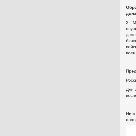
Обр
долж
2. М
осущ
дене
бюдж
войс
воен
Пред
Ро
Для 
восп
Ниже
прав