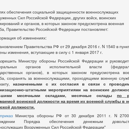
лях обеспечения социальной защищенности военнослужащих
уженных Сил Российской Федерации, других войск, воинских
ирований и органов, в которых законом предусмотрена военная
ба, Правительство Российской Федерации постановляет:
рмация об изменениях:
ановлением Правительства РФ от 29 декабря 2016 г. N 1540 в пункт
ены изменения, вступающие в силу с 1 января 2017 г.
азрешить Министру обороны Российской Федерации и руководи
еральных органов исполнительной власти (федерал
дарственных органов), в которых законом предусмотрена во
ба, сохранять за военнослужащими, проходящими военную служ
ракту,
назначенными с их согласия в связи с проводи
анизационно-штатными мероприятиями на воинские должнос
ьшими месячными окладами, месячные оклады
по р
маемой воинской должности
на время их военной службы в 
ской должности.
приказ
Министра обороны РФ от 30 декабря 2011 г. N 2700
ерждении Порядка обеспечения денежным довольст
нослужащих Вооруженных Сил Российской Федерации"