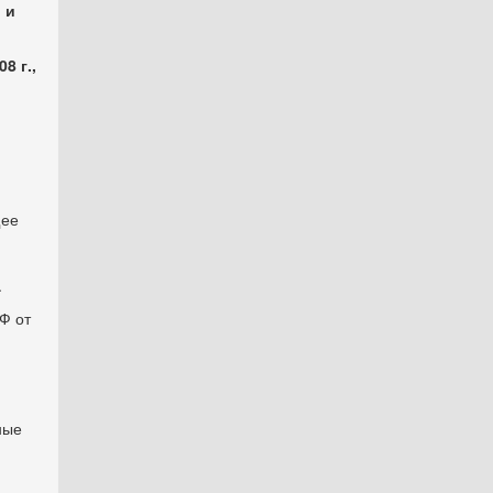
 и
8 г.,
щее
.
Ф от
ные