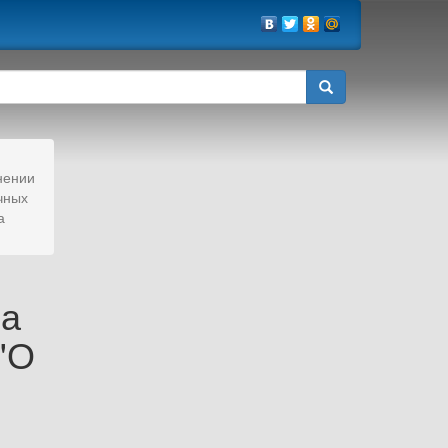
нении
чных
а
ва
"О