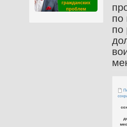
гражданских
пр
проблем
по
по
до
во
ме
П
сохр
со
д
мес