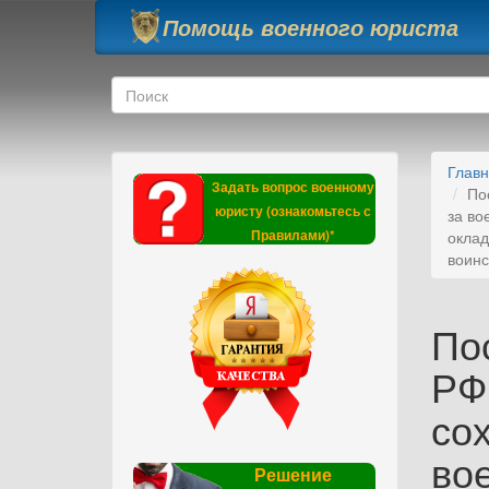
Перейти к основному содержанию
Помощь военного юриста
Форма поиска
Поиск
Глав
Задать вопрос военному
По
юристу (ознакомьтесь с
за во
Правилами)*
оклад
воинс
По
РФ 
со
во
Решение