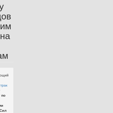
у
дов
ким
 на
ам
ующий
трак
О
 по
ми
 Сил