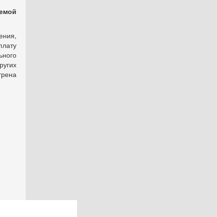
емой
ения,
плату
ьного
ругих
трена