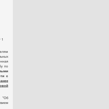
 1
телям
ьных
енная
бу по
мыми
ти с
анее
новой
 "Об
вием