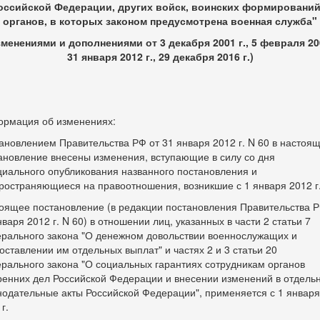
оссийской Федерации, других войск, воинских формирований
органов, в которых законом предусмотрена военная служба"
зменениями и дополнениями от 3 декабря 2001 г., 5 февраля 200
31 января 2012 г., 29 декабря 2016 г.)
рмация об изменениях:
ановлением Правительства РФ от 31 января 2012 г. N 60 в настоя
ановление внесены изменения, вступающие в силу со дня
иального опубликования названного постановления и
ространяющиеся на правоотношения, возникшие с 1 января 2012 г
оящее постановление (в редакции постановления Правительства Р
нваря 2012 г. N 60) в отношении лиц, указанных в части 2 статьи 7
рального закона "О денежном довольствии военнослужащих и
оставлении им отдельных выплат" и частях 2 и 3 статьи 20
рального закона "О социальных гарантиях сотрудникам органов
ренних дел Российской Федерации и внесении изменений в отдель
нодательные акты Российской Федерации", применяется с 1 января
г.