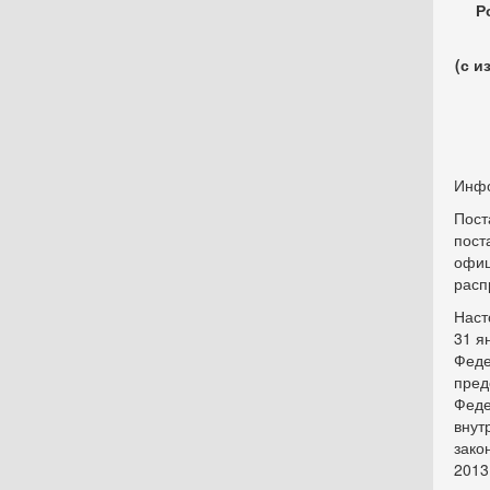
Р
(с и
Инфо
Пост
пост
офиц
расп
Наст
31 я
Феде
пред
Феде
внут
зако
2013 