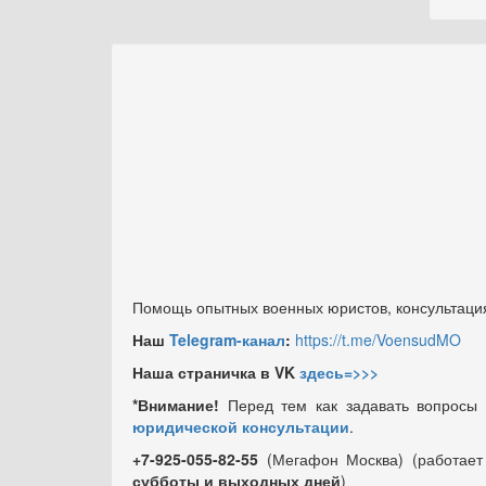
Помощь опытных военных юристов, консультация
Наш
Telegram-канал
:
https://t.me/VoensudMO
Наша страничка в VK
здесь=>>>
*Внимание!
Перед тем как задавать вопросы
юридической консультации
.
+7-925-055-82-55
(Мегафон Москва) (работае
субботы и выходных
дней
)