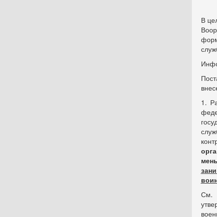
В це
Воор
форм
служ
Инфо
Пост
внес
1. Р
фед
госу
служ
конт
орг
мен
зани
воин
См.
утв
воен