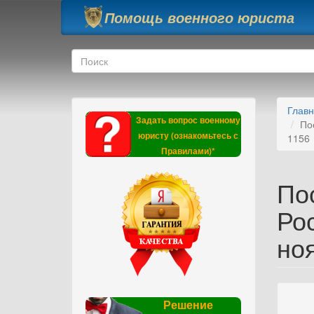
Перейти к основному содержанию
Помощь военного юриста
Форма поиска
Поиск
Глав
Задать вопрос военному
По
юристу (ознакомьтесь с
1156
Правилами)*
По
Ро
ноя
Решение