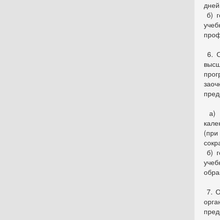
дней
б) г
уче
проф
6. О
выс
прог
зао
пред
а) 
кале
(пр
сокр
б) г
уче
обра
7. О
орг
пред