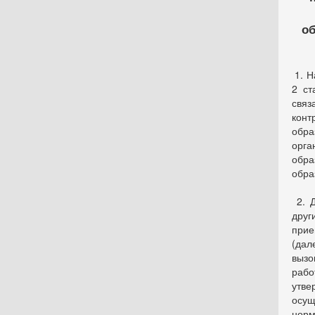
об
1. Н
2 ст
связ
конт
обр
орга
обр
обра
2. Д
друг
прие
(дал
выз
рабо
утв
осущ
норм