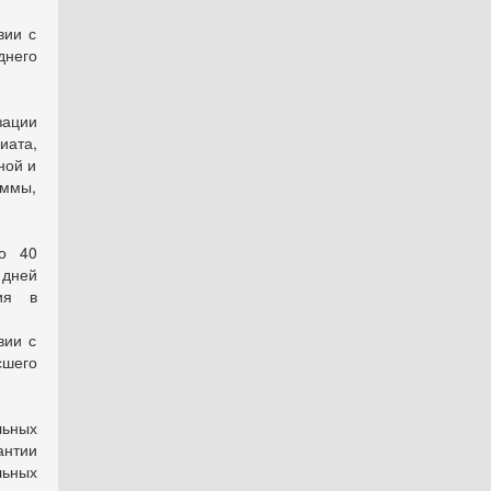
вии с
него
зации
ата,
ной и
ммы,
о 40
 дней
ия в
вии с
шего
льных
нтии
льных