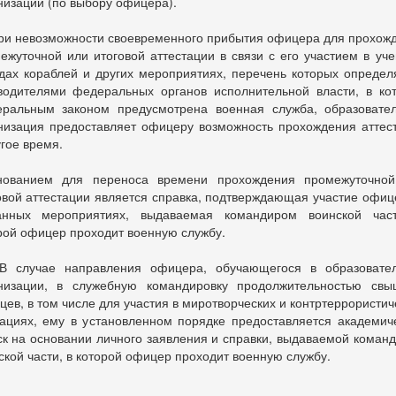
низаций (по выбору офицера).
ри невозможности своевременного прибытия офицера для прохож
ежуточной или итоговой аттестации в связи с его участием в уче
дах кораблей и других мероприятиях, перечень которых определ
водителями федеральных органов исполнительной власти, в ко
ральным законом предусмотрена военная служба, образовате
низация предоставляет офицеру возможность прохождения аттес
угое время.
ованием для переноса времени прохождения промежуточной
овой аттестации является справка, подтверждающая участие офиц
анных мероприятиях, выдаваемая командиром воинской час
рой офицер проходит военную службу.
 случае направления офицера, обучающегося в образовате
низации, в служебную командировку продолжительностью св
цев, в том числе для участия в миротворческих и контртеррористич
ациях, ему в установленном порядке предоставляется академич
ск на основании личного заявления и справки, выдаваемой коман
ской части, в которой офицер проходит военную службу.