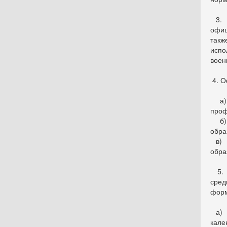
3. У
офиц
так
испо
воен
4. О
а) 
проф
б) 
обра
в) и
обра
5. 
сред
форм
а) 
кале