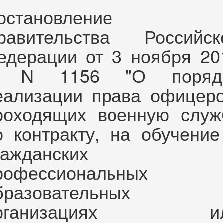
остановление
равительства Российск
едерации от 3 ноября 20
. N 1156 "О поряд
еализации права офицеро
роходящих военную служ
о контракту, на обучение
ражданских
рофессиональных
бразовательных
рганизациях и