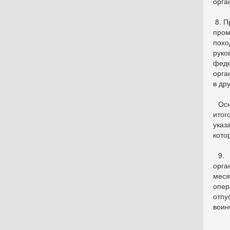
орга
8. П
пром
похо
руко
феде
орга
в др
Осн
итог
указ
кото
9. В
орга
меся
опер
отпу
воин