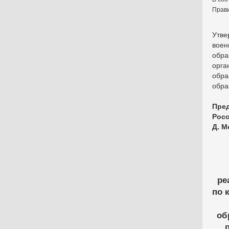
Прави
Утве
воен
обр
орга
обр
обра
Пред
Рос
Д. М
ре
по 
об