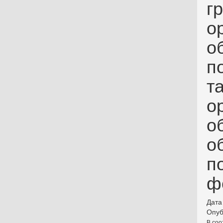
г
о
о
п
т
о
о
о
п
ф
Дата
Опуб
В соо