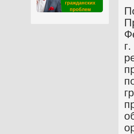
гражданских
П
проблем
П
Ф
г
р
п
п
г
п
о
о