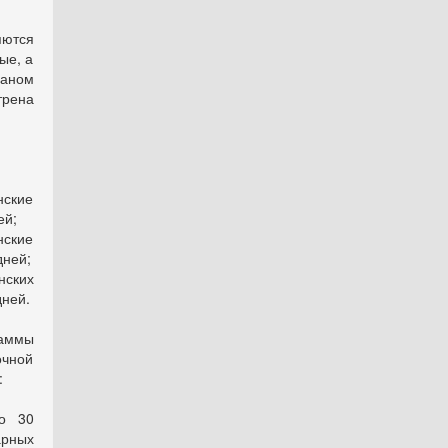
яются
ые, а
аном
трена
ские
ей;
ские
дней;
нских
дней.
аммы
очной
:
о 30
арных