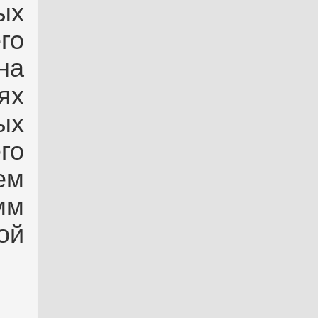
ых
го
на
ях
ых
го
ем
мм
ой