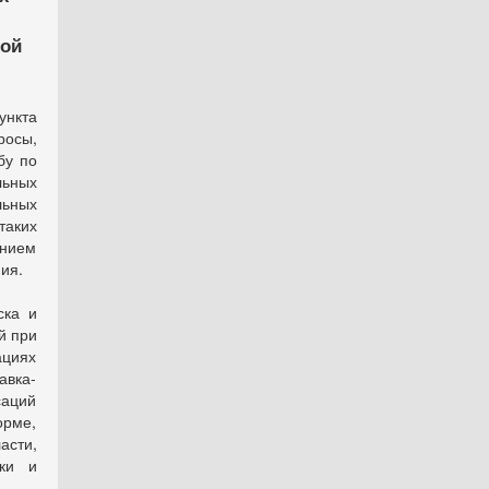
ной
ункта
росы,
бу по
льных
ьных
таких
нием
ия.
ска и
й при
ациях
авка-
аций
орме,
сти,
ики и