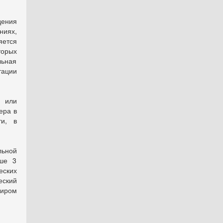
дения
ниях,
яется
торых
льная
тации
 или
ера в
ти, в
льной
ыше 3
еских
еский
диром