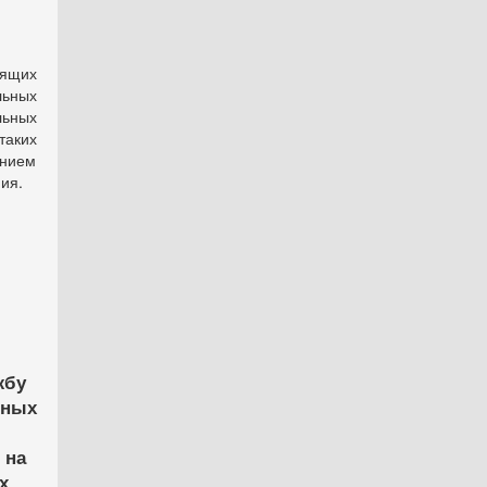
дящих
льных
ьных
таких
нием
ия.
жбу
ьных
 на
х