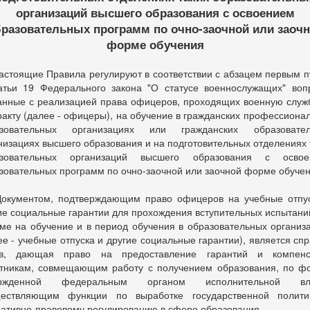
организаций высшего образования с освоением
разовательных программ по очно-заочной или заоч
форме обучения
астоящие Правила регулируют в соответствии с абзацем первым п
атьи 19 Федерального закона "О статусе военнослужащих" воп
анные с реализацией права офицеров, проходящих военную служ
ракту (далее - офицеры), на обучение в гражданских профессиона
азовательных организациях или гражданских образовател
низациях высшего образования и на подготовительных отделениях 
азовательных организаций высшего образования с освое
зовательных программ по очно-заочной или заочной форме обучен
окументом, подтверждающим право офицеров на учебные отпу
ие социальные гарантии для прохождения вступительных испытани
ме на обучение и в период обучения в образовательных организ
ее - учебные отпуска и другие социальные гарантии), является спр
ов, дающая право на предоставление гарантий и компенс
тникам, совмещающим работу с получением образования, по ф
ержденной федеральным органом исполнительной вла
ествляющим функции по выработке государственной полит
ативно-правовому регулированию в сфере образования.