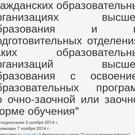
ражданских образовательн
рганизациях высше
бразования и 
одготовительных отделени
аких образовательн
рганизаций высше
бразования с освоени
бразовательных програ
о очно-заочной или заочн
орме обучения"
 подписания 3 ноября 2014 г.
ликован 7 ноября 2014 г.
тветствии со
статьей 19
Федерального закона "О статусе военнослужащих"