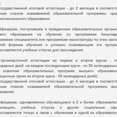
;
осударственной итоговой аттестации - до 2 месяцев в соответст
бным планом осваиваемой образовательной программы сред
ессионального образования.
фицерам, поступившим в гражданские образовательные органи
шего образования на обучение по программам бакалаври
раммам специалитета или программам магистратуры по очно-заоч
чной формам обучения и успешно осваивающим эти програ
оставляются учебные отпуска для прохождения:
промежуточной аттестации на первом и втором курсах - п
ндарных дней, на каждом последующем курсе - по 50 календарных
и освоении образовательных программ высшего образован
ащенные сроки на втором курсе - 50 календарных дней);
осударственной итоговой аттестации - до 4 месяцев в соответст
бным планом осваиваемой образовательной программы выс
зования.
фицерам, одновременно обучающимся в 2 и более образовате
анизациях, учебные отпуска и другие социальные гара
оставляются только в связи с обучением в одной из образовате