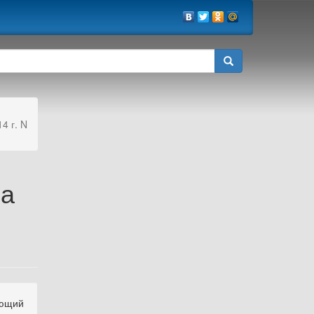
4 г. N
ва
ующий