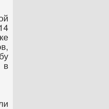
ой
14
ке
в,
бу
 в
ли