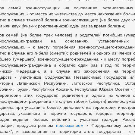
нов семей военнослужащих на основаниях, установленных
нослужащих, - от места их жительства до места нахождения больн
тно в случае тяжелой болезни военнослужащего (не более двух ч
и или двух близких родственников) один раз за время болезни;
ов семей (не более трех человек) и родителей погибших (уме
ннослужащих-граждан на основаниях, установленных
нослужащих, - к месту погребения военнослужащего-граждан
тно в случае его гибели (смерти); родителей и одного из членов 
бшего (умершего) военнослужащего-гражданина - к месту погре
нослужащего-гражданина и обратно один раз в год по терри
ийской Федерации, а в случае его захоронения на терри
дарств - участников Содружества Независимых Государств и
итории Латвийской Республики, Литовской Республики, Эсто
ублики, Грузии, Республики Абхазия, Республики Южная Осетия - 
ерритории этих государств; родителей и одного из членов 
нослужащего-гражданина - в случае гибели (смерти) военнослужа
данина при участии в боевых действиях на территории иностра
дарства, указанного в перечне государств, городов, террито
одов ведения боевых действий с участием граждан Росси
ерации, предусмотренном
приложением
к Федеральному закон
ранах", и захоронения на территории этого государства - к 