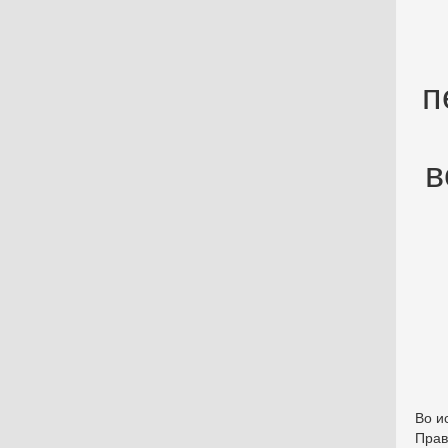
п
в
Во и
Прав