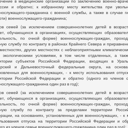
ечение в медицинские организации по заключению военно-врач
ссии и обратно; к избранному месту жительства при уволь
нослужащего-гражданина с военной службы, а также в случае г
рти) военнослужащего-гражданина;
ов семей (за исключением совершеннолетних детей в возрас
ет, обучающихся в организациях, осуществляющих образовате
ельность, по очной форме) военнослужащих-граждан, прохо
ную службу по контракту в районах Крайнего Севера и приравнен
местностях, других местностях с неблагоприятными климатическ
) экологическими условиями, в том числе отдаленных, а так
итории субъектов Российской Федерации, входящих в Ураль
рский и Дальневосточный федеральные округа, на основа
новленных для военнослужащих, - к месту использования отпус
итории Российской Федерации и обратно (одного из членов 
нослужащего-гражданина один раз в год);
ов семей (за исключением совершеннолетних детей в возрас
ет, обучающихся в организациях, осуществляющих образовате
ельность, по очной форме) военнослужащих-граждан, прохо
ную службу по контракту за пределами территории Росси
рации, на основаниях, установленных для военнослужащих, - к 
льзования отпуска на территории Российской Федерации и об
ого из членов семьи военнослужащего-гражданина один раз в год);