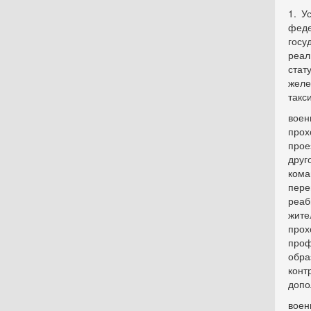
1. У
фед
госу
реал
стат
желе
такс
воен
прох
прое
друг
кома
пере
реаб
жит
про
про
обра
конт
допо
воен