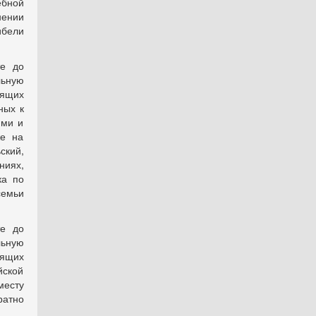
ебной
нении
ибели
те до
льную
дящих
ных к
ими и
же на
ский,
ниях,
ка по
семьи
те до
льную
дящих
йской
месту
ратно