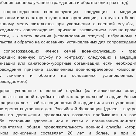
ебения военнослужащего-гражданина и обратно один раз в год;
, сопровождающих военнослужащих, следующих в медицин
низации или санаторно-курортные организации, в отпуск по болез
анному месту жительства при увольнении с военной службы,
ходимость сопровождения признана заключением военно-врач
ссии, - к месту лечения (использования отпуска), избранному 
льства и обратно на основаниях, установленных для сопровождаем
, сопровождающих членов семей военнослужащих - граж
одящих военную службу по контракту, следующих в медици
низации или санаторно-курортные организации, если необходи
овождения признана заключением военно-врачебной комиссии
ту лечения и обратно на основаниях, установленных
овождаемого;
еров, уволенных с военной службы (за исключением офиц
енных с военной службы в войсках национальной гвардии Росси
рации (далее - войска национальной гвардии) или из внутренних 
стерства внутренних дел Российской Федерации (далее - внутр
ка) по достижении предельного возраста пребывания на во
бе, состоянию здоровья или в связи с организационно-шта
приятиями, общая продолжительность военной службы кото
отном исчислении составляет 20 лет и более, а при о