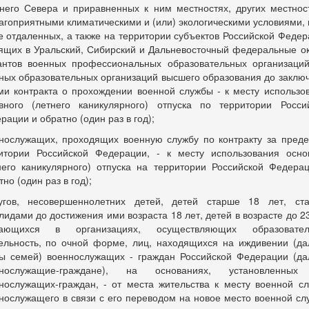
него Севера и приравненных к ним местностях, других местнос
агоприятными климатическими и (или) экологическими условиями, 
е отдаленных, а также на территории субъектов Российской Федер
ящих в Уральский, Сибирский и Дальневосточный федеральные ок
антов военных профессиональных образовательных организаци
ных образовательных организаций высшего образования до заклю
ми контракта о прохождении военной службы - к месту использо
вного (летнего каникулярного) отпуска по территории Росси
рации и обратно (один раз в год);
нослужащих, проходящих военную службу по контракту за пред
итории Российской Федерации, - к месту использования осно
него каникулярного) отпуска на территории Российской Федера
но (один раз в год);
угов, несовершеннолетних детей, детей старше 18 лет, ст
лидами до достижения ими возраста 18 лет, детей в возрасте до 23
чающихся в организациях, осуществляющих образовател
ельность, по очной форме, лиц, находящихся на иждивении (да
ы семей) военнослужащих - граждан Российской Федерации (да
ннослужащие-граждане), на основаниях, установленных
нослужащих-граждан, - от места жительства к месту военной с
нослужащего в связи с его переводом на новое место военной сл