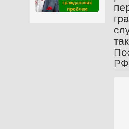
гражданских
пе
проблем
гр
слу
та
По
РФ