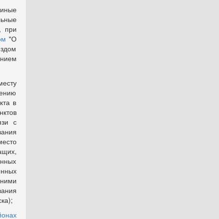
 иные
ьные
, при
ом
"О
ездом
ением
месту
лению
кта в
нктов
язи с
вания
место
щих,
нных
нных
 ними
вания
ка);
йонах