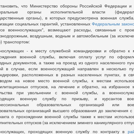
становить, что Министерство обороны Российской Федерации и
еральные органы исполнительной власти (федерал
дарственные органы), в которых предусмотрена военная служба
изации социальных гарантий, установленных
Федеральным закон
усе военнослужащих", возмещают расходы, связанные с про
знодорожным, воздушным, водным и автомобильным (за исключ
и) транспортом:
нослужащих - к месту служебной командировки и обратно к 
ождения военной службы, включая оплату услуг по оформ
здных документов, а также на проезд из одного населенного пун
ой в случае, если военнослужащий направлен в несколько пу
ндировки, расположенных в разных населенных пунктах, в св
водом на новое место военной службы, к местам использо
илитационных отпусков, на лечение и обратно, на избранное 
ельства при увольнении с военной службы, а военнослужа
ходящих военную службу по призыву, и курсантов вое
фессиональных образовательных организаций или вое
зовательных организаций высшего образования до заключения с
ракта о прохождении военной службы также к местам использо
лнительных отпусков (за исключением зимнего каникулярного отпус
нослужащих, проходящих военную службу по контракту в
ра