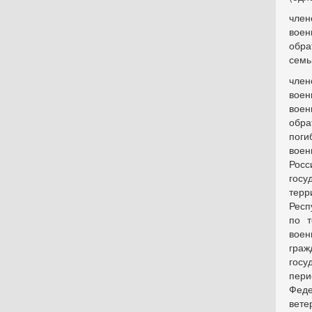
чле
воен
обра
семь
член
вое
воен
обра
поги
воен
Росс
госу
терр
Респ
по т
воен
граж
госу
пери
Фед
вете