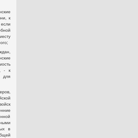
ские
ни, к
 если
ебной
месту
ого;
дан,
нские
мость
, - к
 для
еров,
йской
войск
енние
енной
тными
рых в
бщей