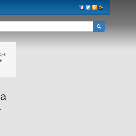
дке
н,
ва
4