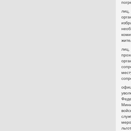
погр
лиц
орга
избр
необ
коми
жите
лиц
прох
орга
сопр
мес
сопр
офиц
увол
Феде
Мини
войс
служ
меро
льг