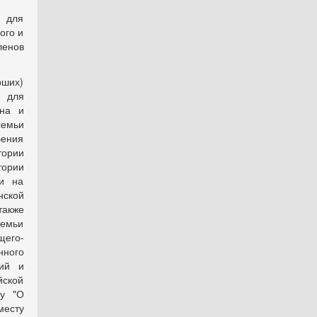
 для
ого и
ленов
рших)
 для
ина и
семьи
бения
тории
тории
ли на
нской
также
семьи
щего-
нного
рий и
йской
у "О
месту