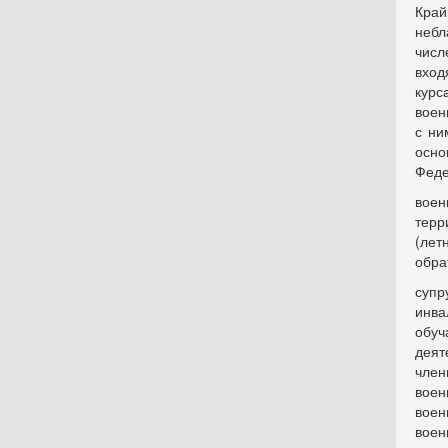
Край
небл
числ
вход
курс
воен
с ни
осно
Феде
воен
терр
(лет
обрат
супр
инва
обу
деят
член
вое
воен
воен