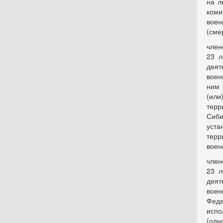
на л
коми
воен
(сме
член
23 л
деят
воен
ним 
(или
терр
Сиби
уста
терр
воен
член
23 л
деят
воен
Феде
испо
(одн