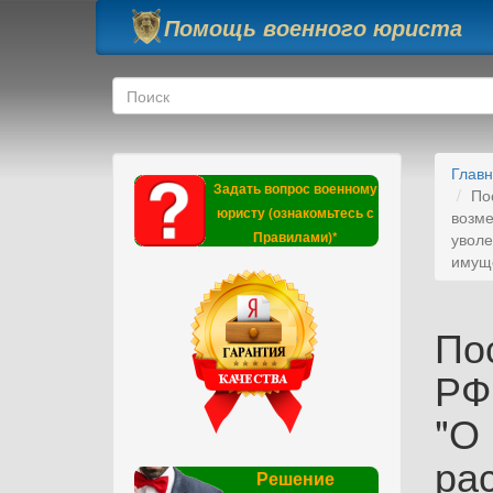
Перейти к основному содержанию
Помощь военного юриста
Форма поиска
Поиск
Глав
Задать вопрос военному
По
юристу (ознакомьтесь с
возме
Правилами)*
уволе
имуще
По
РФ 
"О
ра
Решение