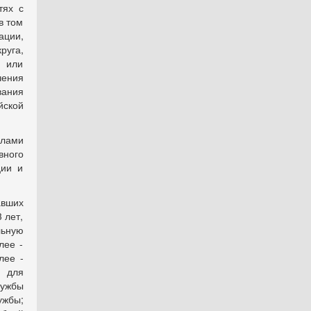
тях с
в том
ации,
руга,
й или
чения
вания
йской
елами
вного
ции и
авших
 лет,
ьную
лее -
лее -
 для
лужбы
ужбы;