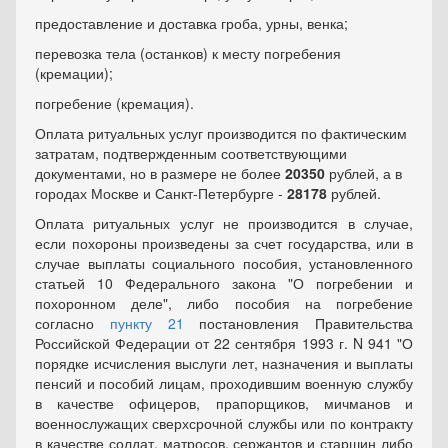
предоставление и доставка гроба, урны, венка;
перевозка тела (останков) к месту погребения
(кремации);
погребение (кремация).
Оплата ритуальных услуг производится по фактическим
затратам, подтвержденным соответствующими
документами, но в размере не более
20350
рублей, а в
городах Москве и Санкт-Петербурге -
28178
рублей.
Оплата ритуальных услуг не производится в случае,
если похороны произведены за счет государства, или в
случае выплаты социального пособия, установленного
статьей 10
Федерального закона "О погребении и
похоронном деле", либо пособия на погребение
согласно
пункту 21
постановления Правительства
Российской Федерации от 22 сентября 1993 г. N 941 "О
порядке исчисления выслуги лет, назначения и выплаты
пенсий и пособий лицам, проходившим военную службу
в качестве офицеров, прапорщиков, мичманов и
военнослужащих сверхсрочной службы или по контракту
в качестве солдат, матросов, сержантов и старшин либо