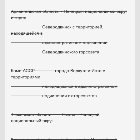
Архангельская область - Ненецкий национальный округ
и город
Северодвинск с территорией,
находящейся в
административном подчинении
Северодвинского горсовета
Коми АССР - города Воркута и Инта с
территориями,
находящимися в административном
подчинении их горсоветов
Тюменская область - Ямало - Ненецкий
национальный округ
Красноярский край - Таймырский и Эвенкийский