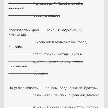
Молчановский, Парабельский и
Чаинский;
город Колпашево
Красноярский край - районы: Богучанский,
Кежемский,
Енисейский и Мотыгинский; город
Енисейск
с территорией, находящейся в
административном подчинении
Енисейского
горсовета
Иркутская область - районы: Бодайбинский, Братский,
Казачинско - Ленский, Киренский, Мамско
-
Чуйский, Нижнеилимский и Усть - Кутский;