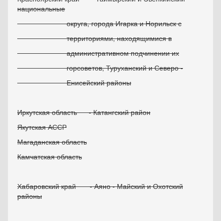
национальные
округа, города Игарка и Норильск с
территориями, находящимися в
административном подчинении их
горсоветов, Туруханский и Северо -
Енисейский районы
Иркутская область - Катангский район
Якутская АССР
Магаданская область
Камчатская область
Хабаровский край - Аяно - Майский и Охотский
районы