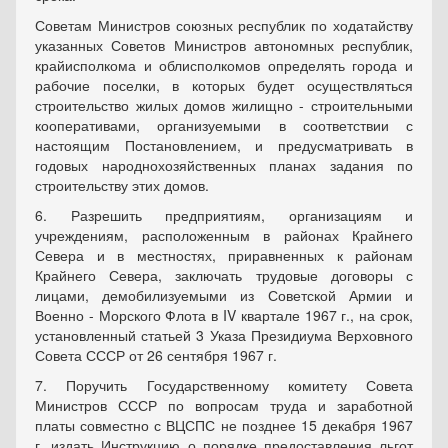
Советам Министров союзных республик по ходатайству
указанных Советов Министров автономных республик,
крайисполкома и облисполкомов определять города и
рабочие поселки, в которых будет осуществляться
строительство жилых домов жилищно - строительными
кооперативами, организуемыми в соответствии с
настоящим Постановлением, и предусматривать в
годовых народнохозяйственных планах задания по
строительству этих домов.
6. Разрешить предприятиям, организациям и
учреждениям, расположенным в районах Крайнего
Севера и в местностях, приравненных к районам
Крайнего Севера, заключать трудовые договоры с
лицами, демобилизуемыми из Советской Армии и
Военно - Морского Флота в IV квартале 1967 г., на срок,
установленный статьей 3 Указа Президиума Верховного
Совета СССР от 26 сентября 1967 г.
7. Поручить Государственному комитету Совета
Министров СССР по вопросам труда и заработной
платы совместно с ВЦСПС не позднее 15 декабря 1967
г. издать Инструкцию о порядке предоставления льгот