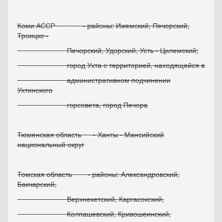
Коми АССР - районы: Ижемский, Печорский,
Троицко -
Печорский, Удорский, Усть - Цилемский;
город Ухта с территорией, находящейся в
административном подчинении
Ухтинского
горсовета, город Печора
Тюменская область - Ханты - Мансийский
национальный округ
Томская область - районы: Александровский,
Бакчарский,
Верхнекетский, Каргасокский,
Колпашевский, Кривошеинский,