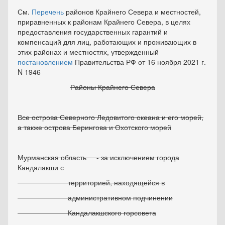
См.
Перечень
районов Крайнего Севера и местностей,
приравненных к районам Крайнего Севера, в целях
предоставления государственных гарантий и
компенсаций для лиц, работающих и проживающих в
этих районах и местностях, утвержденный
постановлением
Правительства РФ от 16 ноября 2021 г.
N 1946
Районы Крайнего Севера
В
се острова Северного Ледовитого океана и его морей,
а также острова Берингова и Охотского морей
Мурманская область - за исключением города
Кандалакши с
территорией, находящейся в
административном подчинении
Кандалакшского горсовета