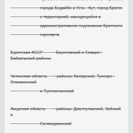
города Бодайбо и Усть - Кут, город Братск
с территорией, находящейся в
административном подчинении Братского
горсовета
Бурятская АССР - Баунтовский и Северо -
Байкальский районы
Читинская область - районы: Каларский, Тунгиро -
Олекминский
и Тунгокоченский
Амурская область - районы: Джелтулакский, Зейский
и
Селемджинский