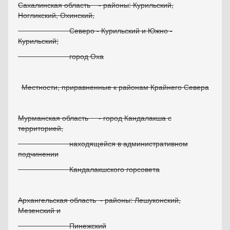
Сахалинская область - районы: Курильский,
Ногликский, Охинский,
Северо - Курильский и Южно -
Курильский;
город Оха
Местности, приравненные к районам Крайнего Севера
Мурманская область - город Кандалакша с
территорией,
находящейся в административном
подчинении
Кандалакшского горсовета
Архангельская область - районы: Лешуконский,
Мезенский и
Пинежский