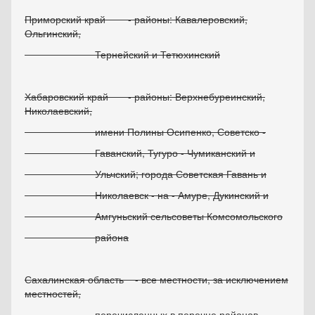
Приморский край - районы: Кавалеровский,
Ольгинский,
Тернейский и Тетюхинский
Хабаровский край - районы: Верхнебуреинский,
Николаевский,
имени Полины Осипенко, Советско -
Гаванский, Тугуро - Чумиканский и
Ульчский; города Советская Гавань и
Николаевск - на - Амуре, Дукинский и
Амгуньский сельсоветы Комсомольского
района
Сахалинская область - все местности, за исключением
местностей,
перечисленных в перечне районов