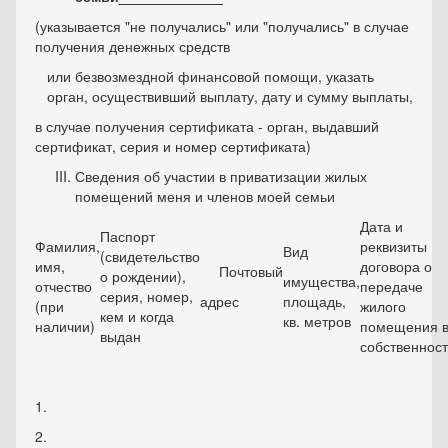
(указывается "не получались" или "получались" в случае
получения денежных средств
или безвозмездной финансовой помощи, указать
орган, осуществивший выплату, дату и сумму выплаты,
в случае получения сертификата - орган, выдавший
сертификат, серия и номер сертификата)
Сведения об участии в приватизации жилых
помещений меня и членов моей семьи
Дата и
Паспорт
Фамилия,
реквизиты
Вид
(свидетельство
имя,
договора о
Почтовый
о рождении),
имущества,
отчество
передаче
серия, номер,
адрес
площадь,
(при
жилого
кем и когда
кв. метров
наличии)
помещения 
выдан
собственност
1.
2.