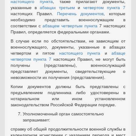
настоящего пункта
, также прилагают документы,
указанные в
абзацах третьем
и
четвертом пункта 7
настоящих Правил.
Перечень документов
, которые
необходимо представить военнослужащим в
соответствии с
абзацем четвертым пункта
7 настоящих
Правил, определяется федеральными органами.
В случае если по обстоятельствам, не зависящим от
военнослужащего, документы, указанные в абзацах
четвертом и пятом
настоящего пункта
и
абзаце
четвертом пункта 7
настоящих Правил, не могут быть
получены (представлены), военнослужащий
представляет документы, свидетельствующие о
невозможности их получения (представления).
Копии документов должны быть представлены с
предъявлением подлинника либо удостоверены в
нотариальном или ином установленном
законодательством Российской Федерации порядке.
Уполномоченный орган самостоятельно
запрашивает:
справку об общей продолжительности военной службы в
календарном исчислении с указанием периода и мест