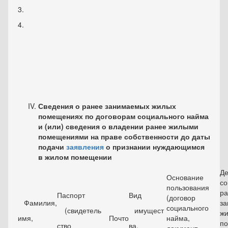
3.
4.
Сведения о ранее занимаемых жилых
помещениях по договорам социального найма
и (или) сведения о владении ранее жилыми
помещениями на праве собственности до даты
подачи
заявления
о признании нуждающимся
в жилом помещении
Де
Основание
со
пользования
ра
Паспорт
Вид
(договор
Фамилия,
з
социального
(свидетель­
имущест­
ж
имя,
Почто­
найма,
п
ство
ва,