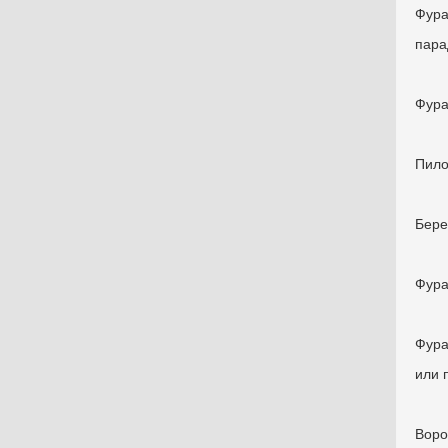
Фур
пара
Фур
Пил
Бер
Фур
Фур
или 
Вор