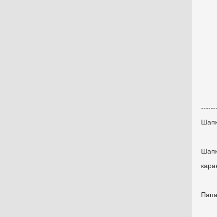
|---
|вы
|оф
| р
| 
| 
|
------
Шап
Шап
кара
Пап