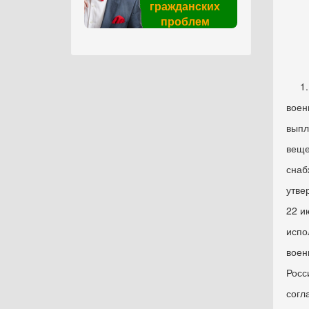
Р
гражданских
проблем
от 
1. В
воен
выпл
веще
снаб
утве
22 и
испо
воен
Росс
согл