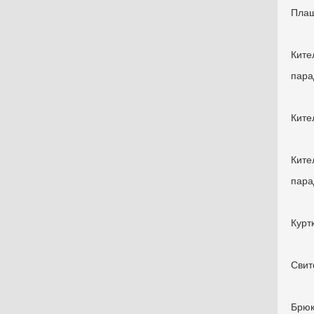
Пла
Кит
пара
Кит
Кит
пара
Кур
Сви
Брю