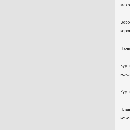
мехо
Вор
кара
Пал
Кур
кожа
Кур
Пла
кожа