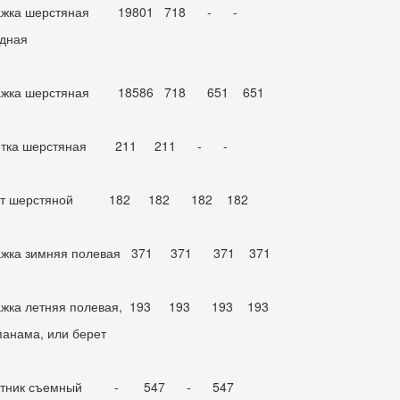
ажка шерстяная 19801 718 - -
дная
ажка шерстяная 18586 718 651 651
отка шерстяная 211 211 - -
ет шерстяной 182 182 182 182
ажка зимняя полевая 371 371 371 371
ажка летняя полевая, 193 193 193 193
панама, или берет
отник съемный - 547 - 547