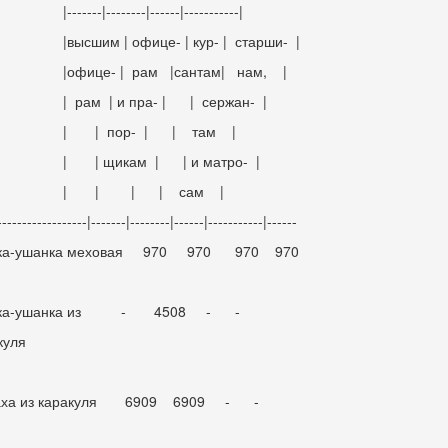
----|--------|------|-----------|
сшим | офице- | кур- | старши- |
ице- | рам |сантам| нам, |
ам | и пра- | | сержан- |
| пор- | | там |
| щикам | | и матро- |
 | | | сам |
------------------|-------|--------|------|-----------|------
ка-ушанка меховая 970 970 970 970
ка-ушанка из - 4508 - -
куля
аха из каракуля 6909 6909 - -