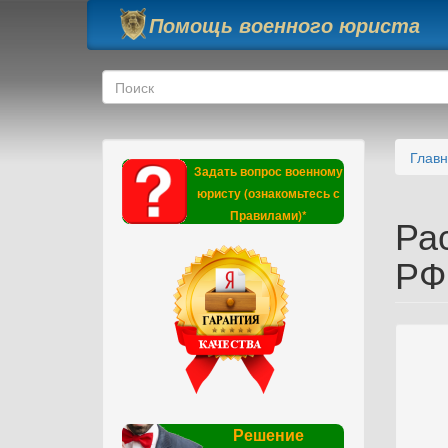
Перейти к основному содержанию
Помощь военного юриста
Форма поиска
Поиск
Глав
Задать вопрос военному
юристу (ознакомьтесь с
Правилами)*
Ра
РФ 
ПР
Решение