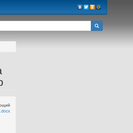
а
р
ующий
.docx