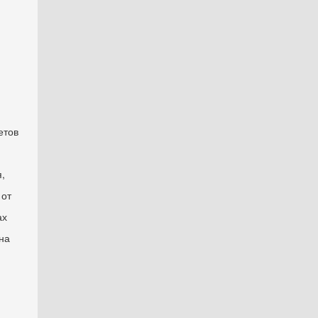
етов
,
 от
ах
на