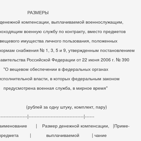
АЗМЕРЫ
жной компенсации, выплачиваемой военнослужащим,
одящим военную службу по контракту, вместо предметов
вого имущества личного пользования, положенных
ормам снабжения № 1, 3, 5 и 9, утвержденным постановлением
ительства Российской Федерации от 22 июня 2006 г. № 390
вещевом обеспечении в федеральных органах
лнительной власти, в которых федеральным законом
усмотрена военная служба, в мирное время"
блей за одну штуку, комплект, пару)
------------------|-----------------------------------|------
менование | Размер денежной компенсации, |Приме-
едмета | выплачиваемой | чание