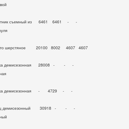
вой
отник съемный из 6461 6461 - -
куля
ьто шерстяное 20100 8002 4607 4607
тка демисезонная 28008 - - -
ная
тка демисезонная - 4729 - -
щ демисезонный 30918 - - -
ный