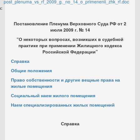
post_plenuma_vs_rf_2009_g._no_14_o_primenenii_zhk_rf.doc
и:
Постановление Пленума Верховного Суда РФ от 2
июля 2009 г. № 14
“О некоторых вопросах, возникших в судебной
практике при применении Жилищного кодекса
Российской Федерации”
Справка
Общие положения
Право собственности и другие вещные права на
жилые помещения
Социальный наем жилого помещения
Наем специализированных жилых помещений
Справка