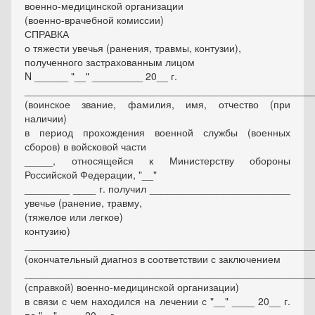
военно-медицинской организации
(военно-врачебной комиссии)
СПРАВКА
о тяжести увечья (ранения, травмы, контузии),
полученного застрахованным лицом
N ______ "__" _________ 20__ г.
___________________________________________________
(воинское звание, фамилия, имя, отчество (при
наличии)
в период прохождения военной службы (военных
сборов) в войсковой части
_____, относящейся к Министерству обороны
Российской Федерации, "__"
________ ____ г. получил _________________________
увечье (ранение, травму,
(тяжелое или легкое)
контузию)
___________________________________________________
(окончательный диагноз в соответствии с заключением
___________________________________________________
(справкой) военно-медицинской организации)
в связи с чем находился на лечении с "__" ____ 20__ г.