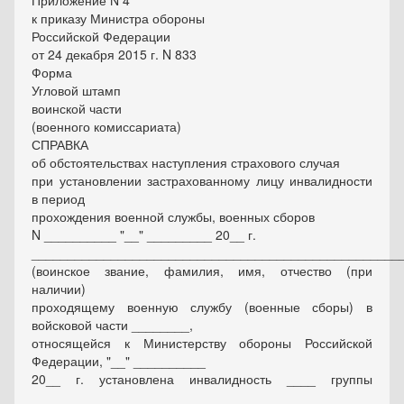
Приложение N 4
к приказу Министра обороны
Российской Федерации
от 24 декабря 2015 г. N 833
Форма
Угловой штамп
воинской части
(военного комиссариата)
СПРАВКА
об обстоятельствах наступления страхового случая
при установлении застрахованному лицу инвалидности
в период
прохождения военной службы, военных сборов
N __________ "__" _________ 20__ г.
___________________________________________________
(воинское звание, фамилия, имя, отчество (при
наличии)
проходящему военную службу (военные сборы) в
войсковой части ________,
относящейся к Министерству обороны Российской
Федерации, "__" __________
20__ г. установлена инвалидность ____ группы
______________________________