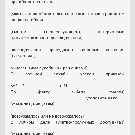
при обстоятельствах:
___________________________________________________
(указываются обстоятельства в соответствии с рапортом
по факту гибели
___________________________________________________
(смерти) военнослужащего, материалами
административного расследования,
___________________________________________________
расследования, проводимого органами дознания
(следствия),
___________________________________________________
вынесенными судебными решениями)
С военной службы уволен приказом
______________________________________
от "__" ______________ г. N _______.
По факту гибели (смерти)
_______________________________ уголовное дело
(фамилия, инициалы)
__________________________________
(возбуждалось или не возбуждалось)
В личном деле (учетно-послужных документах)
___________________________
(фамилия, инициалы)