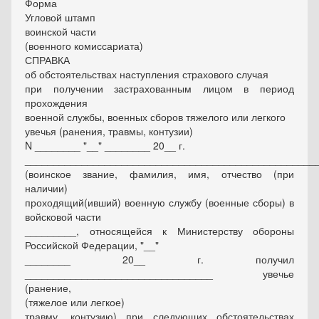
Форма
Угловой штамп
воинской части
(военного комиссариата)
СПРАВКА
об обстоятельствах наступления страхового случая
при получении застрахованным лицом в период
прохождения
военной службы, военных сборов тяжелого или легкого
увечья (ранения, травмы, контузии)
N ________ "__" ________ 20__ г.
___________________________________________________
(воинское звание, фамилия, имя, отчество (при
наличии)
проходящий(ивший) военную службу (военные сборы) в
войсковой части
_________, относящейся к Министерству обороны
Российской Федерации, "__"
________ 20__ г. получил
_________________________________ увечье
(ранение,
(тяжелое или легкое)
травму, контузию) при следующих обстоятельствах