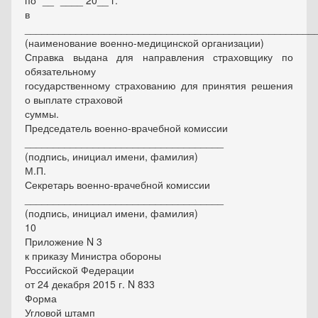
по "__" ____ 20__ г.
в
___________________________________________________
(наименование военно-медицинской организации)
Справка выдана для направления страховщику по
обязательному
государственному страхованию для принятия решения
о выплате страховой
суммы.
Председатель военно-врачебной комиссии
___________________________________
(подпись, инициал имени, фамилия)
М.П.
Секретарь военно-врачебной комиссии
___________________________________
(подпись, инициал имени, фамилия)
10
Приложение N 3
к приказу Министра обороны
Российской Федерации
от 24 декабря 2015 г. N 833
Форма
Угловой штамп