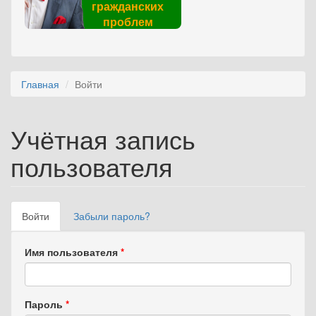
гражданских
проблем
Главная
Войти
Учётная запись
пользователя
Войти
(активная
Забыли пароль?
Главные вкладки
вкладка)
Имя пользователя
*
Пароль
*