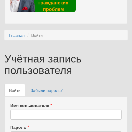
гражданских
проблем
Главная
Войти
Учётная запись
пользователя
Войти
(активная
Забыли пароль?
Главные вкладки
вкладка)
Имя пользователя
*
Пароль
*