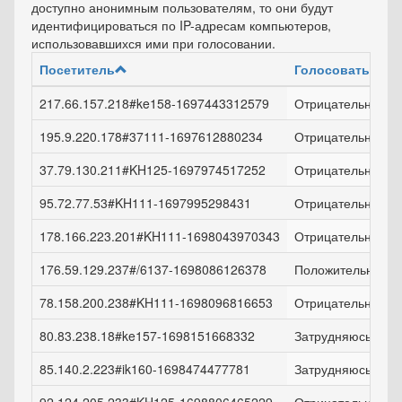
доступно анонимным пользователям, то они будут
идентифицироваться по IP-адресам компьютеров,
использовавшихся ими при голосовании.
Посетитель
Голосовать
217.66.157.218#ke158-1697443312579
Отрицательно!
195.9.220.178#37111-1697612880234
Отрицательно!
37.79.130.211#KH125-1697974517252
Отрицательно!
95.72.77.53#KH111-1697995298431
Отрицательно!
178.166.223.201#KH111-1698043970343
Отрицательно!
176.59.129.237#/6137-1698086126378
Положительно!
78.158.200.238#KH111-1698096816653
Отрицательно!
80.83.238.18#ke157-1698151668332
Затрудняюсь отве
85.140.2.223#ik160-1698474477781
Затрудняюсь отве