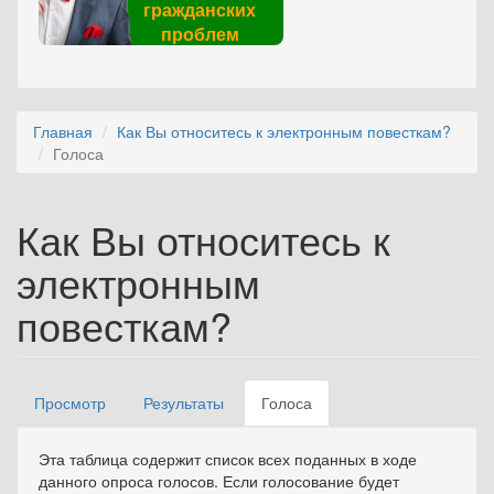
гражданских
проблем
Главная
Как Вы относитесь к электронным повесткам?
Голоса
Как Вы относитесь к
электронным
повесткам?
Просмотр
Результаты
Голоса
(активная
Главные вкладки
вкладка)
Эта таблица содержит список всех поданных в ходе
данного опроса голосов. Если голосование будет