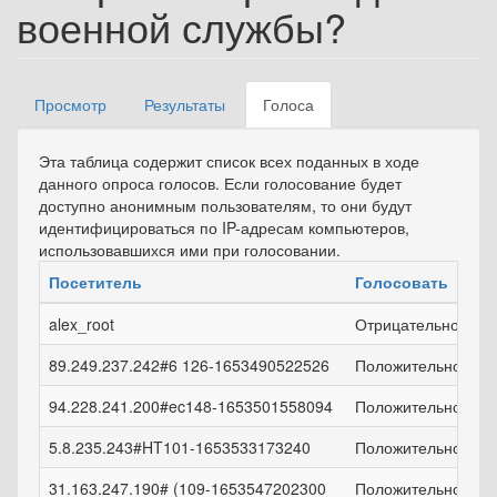
военной службы?
Просмотр
Результаты
Голоса
(активная
Главные вкладки
вкладка)
Эта таблица содержит список всех поданных в ходе
данного опроса голосов. Если голосование будет
доступно анонимным пользователям, то они будут
идентифицироваться по IP-адресам компьютеров,
использовавшихся ими при голосовании.
Посетитель
Голосовать
alex_root
Отрицательно
89.249.237.242#6 126-1653490522526
Положительно
94.228.241.200#ec148-1653501558094
Положительно
5.8.235.243#HT101-1653533173240
Положительно
31.163.247.190# (109-1653547202300
Положительно