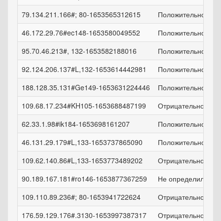
79.134.211.166#; 80-1653565312615
Положительно
46.172.29.76#ec148-1653580049552
Положительно
95.70.46.213#, 132-1653582188016
Положительно
92.124.206.137#L,132-1653614442981
Положительно
188.128.35.131#Ge149-1653631224446
Положительно
109.68.17.234#KH105-1653688487199
Отрицательно
62.33.1.98#ik184-1653698161207
Положительно
46.131.29.179#L,133-1653737865090
Положительно
109.62.140.86#L,133-1653773489202
Отрицательно
90.189.167.181#ro146-1653877367259
Не определился
109.110.89.236#; 80-1653941722624
Отрицательно
176.59.129.176#.3130-1653997387317
Отрицательно