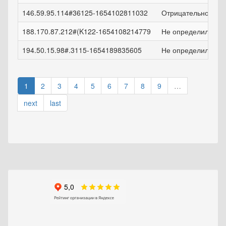
146.59.95.114#36125-1654102811032
Отрицательно
188.170.87.212#(K122-1654108214779
Не определился
194.50.15.98#.3115-1654189835605
Не определился
1
2
3
4
5
6
7
8
9
…
next
last