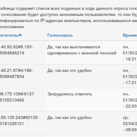
таблица содержит список всех поданных в ходе данного опроса гол
 голосование будет доступно анонимным пользователям, то они бу
тифицироваться по IP-адресам компьютеров, использовавшихся и
голосовании.
етитель
Голосовать
Время
140.92.62#8.193-
Да, так как выплачивается
пн,
5084846219
одновременно с военной пенсией
01/30/
- 16:21
149.21.87#e/186-
Да, так как это удобно
пн,
5088487834
01/30/
- 17:21
98.175.109#/6137-
Затрудняюсь ответить
пн,
5105210466
01/30/
- 22:00
.59.135.243#60135-
Да, так как это удобно
ср,
0181226121
02/04/
- 08:00