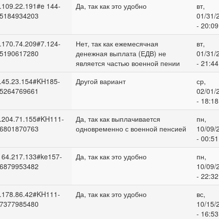
.109.22.191#e 144-
Да, так как это удобно
вт,
5184934203
01/31/
- 20:09
.170.74.209#7.124-
Нет, так как ежемесячная
вт,
5190617280
денежная выплата (ЕДВ) не
01/31/
является частью военной пении
- 21:44
.45.23.154#KH185-
Другой вариант
ср,
5264769661
02/01/
- 18:18
.204.71.155#KH111-
Да, так как выплачивается
пн,
6801870763
одновременно с военной пенсией
10/09/
- 00:51
164.217.133#ke157-
Да, так как это удобно
пн,
6879953482
10/09/
- 22:32
.178.86.42#KH111-
Да, так как это удобно
вс,
7377985480
10/15/
- 16:53