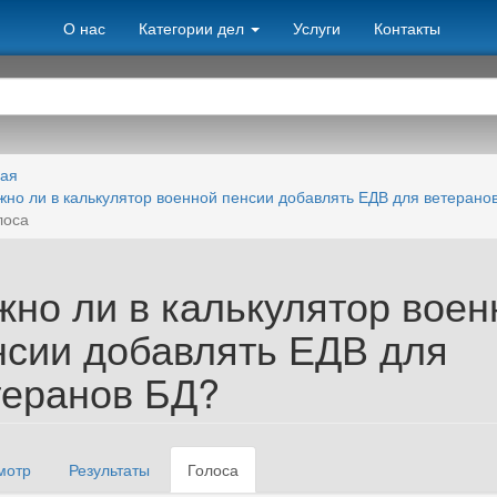
О нас
Категории дел
Услуги
Контакты
ная
жно ли в калькулятор военной пенсии добавлять ЕДВ для ветерано
лоса
жно ли в калькулятор воен
нсии добавлять ЕДВ для
теранов БД?
мотр
Результаты
Голоса
(активная
вные вкладки
вкладка)