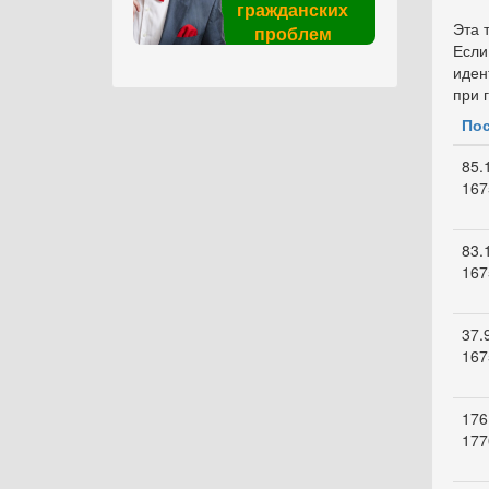
гражданских
Эта 
проблем
Если
иден
при 
Пос
85.
167
83.
167
37.
167
176
177