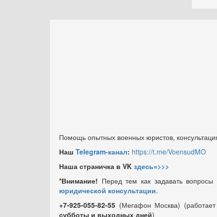
Помощь опытных военных юристов, консультация
Наш
Telegram-канал
:
https://t.me/VoensudMO
Наша страничка в VK
здесь=>>>
*Внимание!
Перед тем как задавать вопросы
юридической консультации
.
+7-925-055-82-55
(Мегафон Москва) (работае
субботы и выходных
дней
)