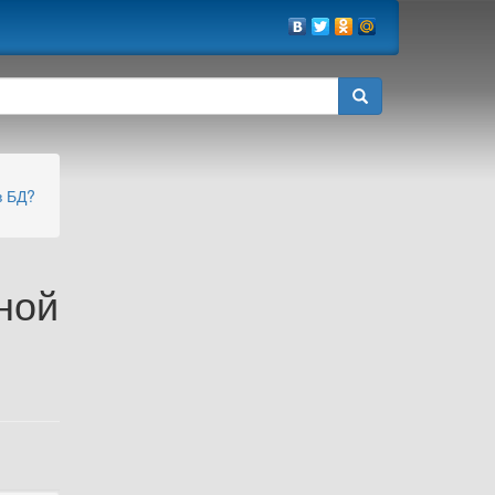
в БД?
ной