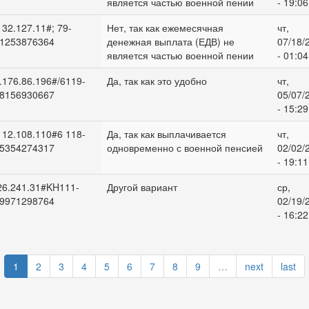
является частью военной пении
- 19:06
132.127.11#; 79-
Нет, так как ежемесячная
чт,
1253876364
денежная выплата (ЕДВ) не
07/18/
является частью военной пении
- 01:04
.176.86.196#/6119-
Да, так как это удобно
чт,
8156930667
05/07/
- 15:29
112.108.110#6 118-
Да, так как выплачивается
чт,
5354274317
одновременно с военной пенсией
02/02/
- 19:11
26.241.31#KH111-
Другой вариант
ср,
9971298764
02/19/
- 16:22
1
2
3
4
5
6
7
8
9
…
next
last