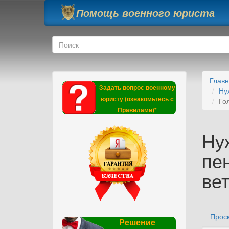
Перейти к основному содержанию
Помощь военного юриста
Форма поиска
Поиск
Глав
Задать вопрос военному
Ну
юристу (ознакомьтесь с
Го
Правилами)*
Ну
пе
ве
Прос
Гла
Решение