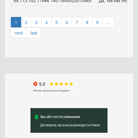
89.113.102.174#e 140-1645022070465
Да, так как это удо
1
2
3
4
5
6
7
8
9
…
next
last