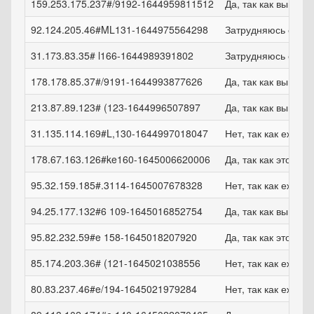
159.253.175.237#/9192-1644959811512
Да, так как выпла
92.124.205.46#ML131-1644975564298
Затрудняюсь ответ
31.173.83.35# l166-1644989391802
Затрудняюсь ответ
178.178.85.37#/9191-1644993877626
Да, так как выпла
213.87.89.123# (123-1644996507897
Да, так как выпла
31.135.114.169#L,130-1644997018047
Нет, так как ежем
178.67.163.126#ke160-1645006620006
Да, так как это удо
95.32.159.185#.3114-1645007678328
Нет, так как ежем
94.25.177.132#6 109-1645016852754
Да, так как выпла
95.82.232.59#e 158-1645018207920
Да, так как это удо
85.174.203.36# (121-1645021038556
Нет, так как ежем
80.83.237.46#e/194-1645021979284
Нет, так как ежем