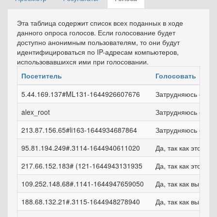
Главные вкладки
вкладка)
Эта таблица содержит список всех поданных в ходе
данного опроса голосов. Если голосование будет
доступно анонимным пользователям, то они будут
идентифицироваться по IP-адресам компьютеров,
использовавшихся ими при голосовании.
Посетитель
Голосовать
5.44.169.137#ML131-1644926607676
Затрудняюсь ответ
alex_root
Затрудняюсь ответ
213.87.156.65#li163-1644934687864
Затрудняюсь ответ
95.81.194.249#.3114-1644940611020
Да, так как это удо
217.66.152.183# (121-1644943131935
Да, так как это удо
109.252.148.68#.1141-1644947659050
Да, так как выпла
188.68.132.21#.3115-1644948278940
Да, так как выпла