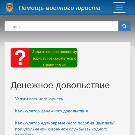
Перейти к основному содержанию
Помощь военного юриста
Toggle
navigati
Форма поиска
Поиск
Задать вопрос военному
юристу (ознакомьтесь с
Правилами)*
Денежное довольствие
Услуги военного юриста
Калькулятор денежного довольствия
Калькулятор единовременного пособия (выплаты)
при увольнении с военной службы (выходного
пособия)