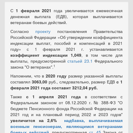
С
1 февраля 2021
года увеличивается ежемесячная
денежная выплата (ЕДВ), которая выплачивается
ветеранам боевых действий.
Согласно
проекту
постановления Правительства
Российской Федерации «Об утверждении коэффициента
индексации выплат, пособий и компенсаций в 2021
году» с 1 февраля 2021 г. устанавливается
коэффициент индексации 1,049
, в том числе для
выплаты, предусмотренной
статьей 23.1
Федерального
1
закона "О ветеранах".
Напомним, что в
2020 году
размер указанной выплаты
составлял
3063,00
руб., следовательно, размер ЕДВ
с 1
февраля 2021 года составит 3212,04 руб.
Также
с 1 апреля 2021 года
в соответствии с
Федеральным законом от 08.12.2020 г. № 388-ФЗ "О
бюджете Пенсионного фонда Российской Федерации на
2021 год и на плановый период 2022 и 2023 годов"
увеличится на 2,6%
надбавка, выплачиваемая
военным пенсионерам, являющимся ветеранами
боевых действий
, предусмотренная
ст. 45
Закона от