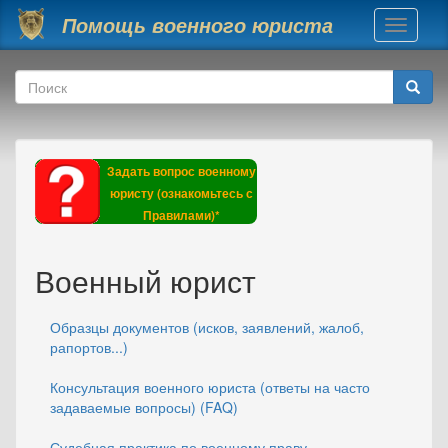
Перейти к основному содержанию
Помощь военного юриста
Toggle
navigati
Форма поиска
Поиск
Задать вопрос военному
юристу (ознакомьтесь с
Правилами)*
Военный юрист
Образцы документов (исков, заявлений, жалоб,
рапортов...)
Консультация военного юриста (ответы на часто
задаваемые вопросы) (FAQ)
Судебная практика по военному праву