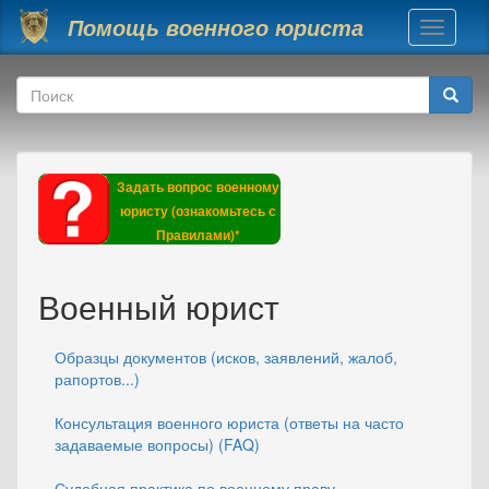
Перейти к основному содержанию
Помощь военного юриста
Toggle
navigati
Форма поиска
Поиск
Задать вопрос военному
юристу (ознакомьтесь с
Правилами)*
Военный юрист
Образцы документов (исков, заявлений, жалоб,
рапортов...)
Консультация военного юриста (ответы на часто
задаваемые вопросы) (FAQ)
Судебная практика по военному праву