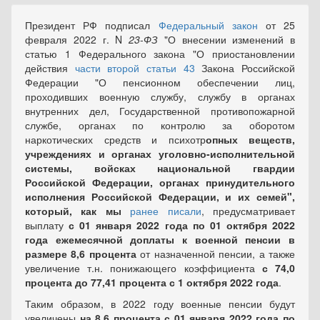
Президент РФ подписал
Федеральный закон
от 25
февраля 2022 г. N
23
-
ФЗ
"О внесении изменений в
статью 1 Федерального закона "О приостановлении
действия
части второй статьи 43
Закона Российской
Федерации "О пенсионном обеспечении лиц,
проходивших военную службу, службу в органах
внутренних дел, Государственной противопожарной
службе, органах по контролю за оборотом
наркотических средств и психотр
опных веществ,
учреждениях и органах уголовно-исполнительной
системы, войсках национальной гвардии
Российской Федерации, органах принудительного
исполнения Российской Федерации, и их семей",
который, как мы
ранее писали
, предусматривает
выплату
с 01 января 2022 года по 01 октября 2022
года
ежемесячной доплаты к военной пенсии в
размере 8,6 процента
от назначенной пенсии, а также
увеличение т.н. понижающего коэффициента
с 74,0
процента до 77,41 процента с 1 октября 2022 года
.
Таким образом, в 2022 году военные пенсии будут
увеличены
на 8,6 процента
с 01 января 2022 года по