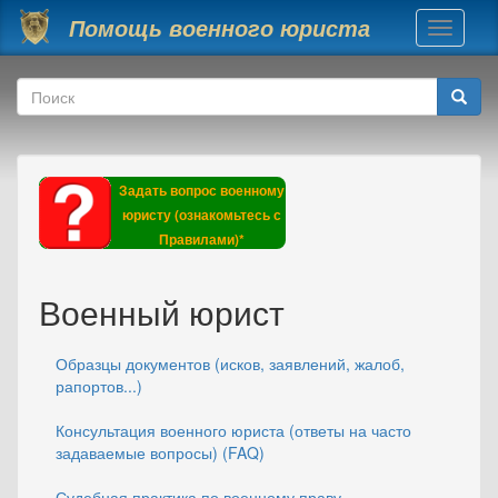
Перейти к основному содержанию
Помощь военного юриста
Toggle
navigati
Форма поиска
Поиск
Задать вопрос военному
юристу (ознакомьтесь с
Правилами)*
Военный юрист
Образцы документов (исков, заявлений, жалоб,
рапортов...)
Консультация военного юриста (ответы на часто
задаваемые вопросы) (FAQ)
Судебная практика по военному праву