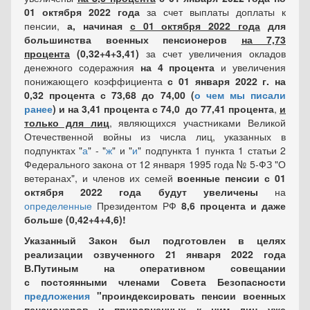
01 октября 2022 года
за счет выплаты доплаты к
пенсии,
а, начиная
с 01 октября 2022 года
для
большинства военных пенсионеров
на 7,73
процента
(0,32+4+3,41)
за счет увеличения окладов
денежного содеражния
на 4 процента
и увеличения
понижающего коэффициента
с 01 января 2022 г. на
0,32 процента с 73,68 до 74,00 (
о чем мы писали
ранее
) и на 3,41 процента с 74,0 до 77,41 процента
,
и
только для лиц
, являющихся участниками Великой
Отечественной войны из числа лиц, указанных в
подпунктах "
а
" - "
ж
" и "
и
" подпункта 1 пункта 1 статьи 2
Федерального закона от 12 января 1995 года № 5-ФЗ "О
ветеранах", и членов их семей
военные пенсии с 01
октября 2022 года будут увеличены
на
определенные
Президентом РФ
8,6 процента и даже
больше (0,42+4+4,6)!
Указанный Закон был подготовлен в целях
реализации озвученного 21 января 2022 года
В.Путиным на оперативном совещании
с постоянными членами Совета Безопасности
предложения
"
проиндексировать пенсии военных
пенсионеров
и приравненных к ним лиц
уже