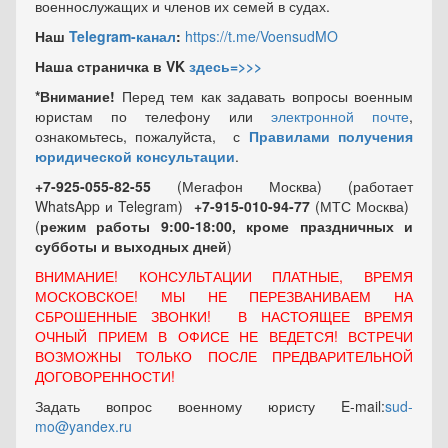
военнослужащих и членов их семей в судах.
Наш
Telegram-канал
:
https://t.me/VoensudMO
Наша страничка в VK
здесь=>>>
*Внимание!
Перед тем как задавать вопросы военным
юристам по телефону или
электронной почте
,
ознакомьтесь, пожалуйста, с
Правилами получения
юридической консультации
.
+7-925-055-82-55
(Мегафон Москва) (работает
WhatsApp и Telegram)
+7-915-010-94-77
(МТС Москва)
(
режим работы 9:00-18:00, кроме праздничных
и
субботы и выходных
дней
)
ВНИМАНИЕ! КОНСУЛЬТАЦИИ ПЛАТНЫЕ, ВРЕМЯ
МОСКОВСКОЕ! МЫ НЕ ПЕРЕЗВАНИВАЕМ НА
СБРОШЕННЫЕ ЗВОНКИ! В НАСТОЯЩЕЕ ВРЕМЯ
ОЧНЫЙ ПРИЕМ В ОФИСЕ НЕ ВЕДЕТСЯ! ВСТРЕЧИ
ВОЗМОЖНЫ ТОЛЬКО ПОСЛЕ ПРЕДВАРИТЕЛЬНОЙ
ДОГОВОРЕННОСТИ!
Задать вопрос военному юристу E-mail:
sud-
mo@yandex.ru