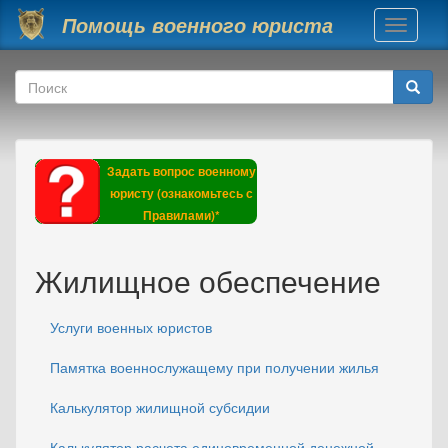
Перейти к основному содержанию
Помощь военного юриста
Toggle
navigati
Форма поиска
Поиск
Задать вопрос военному
юристу (ознакомьтесь с
Правилами)*
Жилищное обеспечение
Услуги военных юристов
Памятка военнослужащему при получении жилья
Калькулятор жилищной субсидии
Калькулятор расчета единовременной денежной