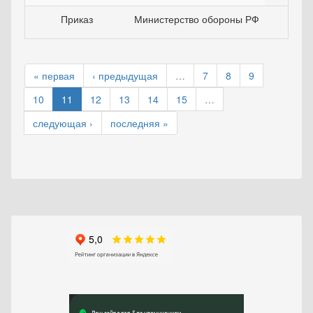
Приказ
Министерство обороны РФ
02.1
« первая
‹ предыдущая
…
7
8
9
10
11
12
13
14
15
…
следующая ›
последняя »