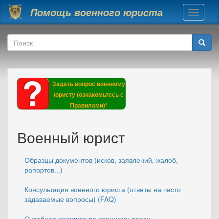
Перейти к основному содержанию
Помощь военного юриста
Toggle
navigati
Форма поиска
Поиск
Задать вопрос военному
юристу (ознакомьтесь с
Правилами)*
Военный юрист
Образцы документов (исков, заявлений, жалоб,
рапортов...)
Консультация военного юриста (ответы на часто
задаваемые вопросы) (FAQ)
Судебная практика по военному праву