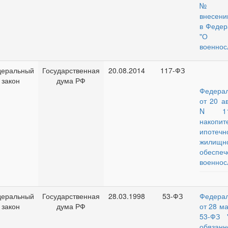
№ 40
внесени
в Федер
"О 
военнос
еральный
Государственная
20.08.2014
117-ФЗ
закон
дума РФ
Федера
от 20 ав
N 11
накопит
ипотеч
жилищн
обеспеч
военнос
еральный
Государственная
28.03.1998
53-ФЗ
Федера
закон
дума РФ
от 28 ма
53-ФЗ 
обяза