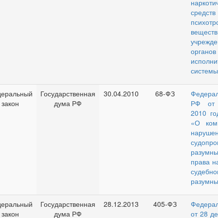
наркоти
сре
психотр
веществ
учре
органо
исполни
системы
еральный
Государственная
30.04.2010
68-ФЗ
Федера
закон
дума РФ
РФ от
2010 г
«О ком
нарушен
судопро
разумн
права н
судебн
разумны
еральный
Государственная
28.12.2013
405-ФЗ
Федера
закон
дума РФ
от 28 де