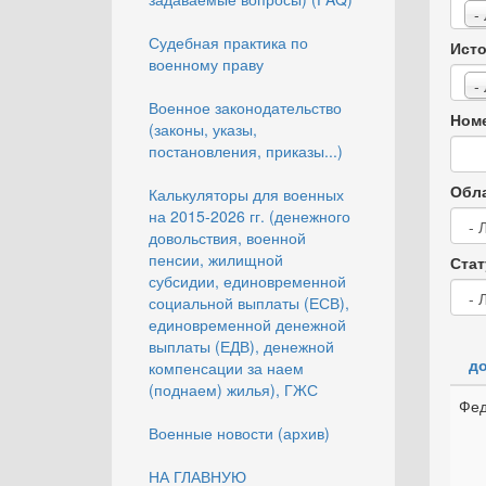
-
Судебная практика по
Исто
военному праву
-
Военное законодательство
Номе
(законы, указы,
постановления, приказы...)
Обла
Калькуляторы для военных
на 2015-2026 гг. (денежного
довольствия, военной
пенсии, жилищной
Стат
субсидии, единовременной
социальной выплаты (ЕСВ),
единовременной денежной
выплаты (ЕДВ), денежной
до
компенсации за наем
(поднаем) жилья), ГЖС
Фед
Военные новости (архив)
НА ГЛАВНУЮ