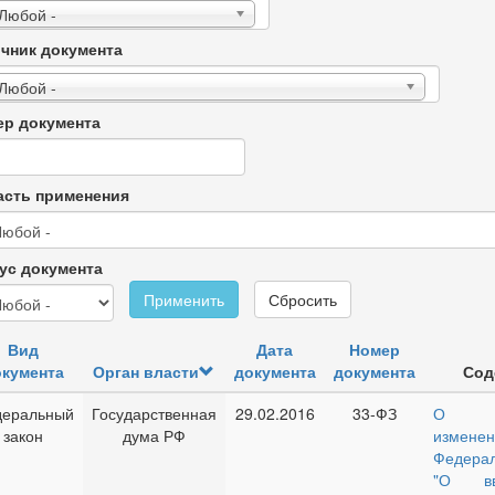
 Любой -
чник документа
 Любой -
р документа
сть применения
ус документа
Применить
Сбросить
Вид
Дата
Номер
кумента
Орган власти
документа
документа
Сод
еральный
Государственная
29.02.2016
33-ФЗ
О в
закон
дума РФ
изменен
Федерал
"О вв