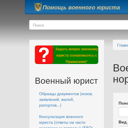
Перейти к основному содержанию
Помощь военного юриста
Форма поиска
Поиск
Глав
Задать вопрос военному
юристу (ознакомьтесь с
Правилами)*
Во
но
Военный юрист
Образцы документов (исков,
заявлений, жалоб,
Поис
рапортов...)
Консультация военного
Вид 
юриста (ответы на часто
задаваемые вопросы) (FAQ)