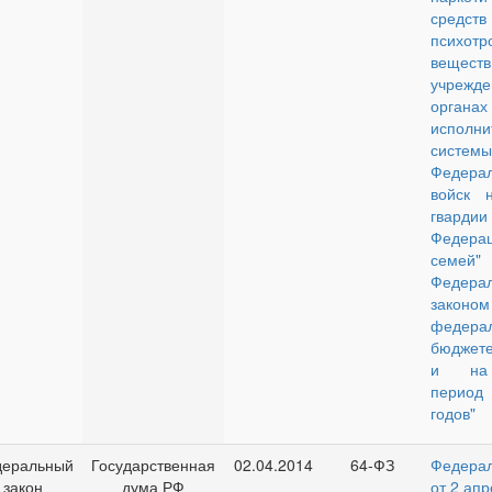
сре
психотр
веществ
учреж
органа
исполни
системы
Федерал
войск н
гвардии
Федер
семей"
Федера
зак
федера
бюджете
и на 
период 
годов"
еральный
Государственная
02.04.2014
64-ФЗ
Федера
закон
дума РФ
от 2 апр