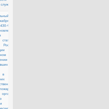
 службе"
льный закон
действующий
кабря 2016 г.
0-ФЗ "О
новлении
вия части
 статьи 43
 Российской
рации "О
нном
чении лиц,
вших
ую службу,
 в органах
енних дел,
ственной
пожарной
 органах по
ролю за
м
ческих