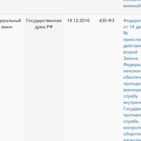
военной
еральный
Государственная
19.12.2016
430-ФЗ
Федера
закон
дума РФ
от 19 де
№ 43
приоста
дейст
второй
Закона
Феде
пенсио
обеспе
проходи
военн
службу
внутр
Государ
противо
службе,
конт
оборото
наркоти