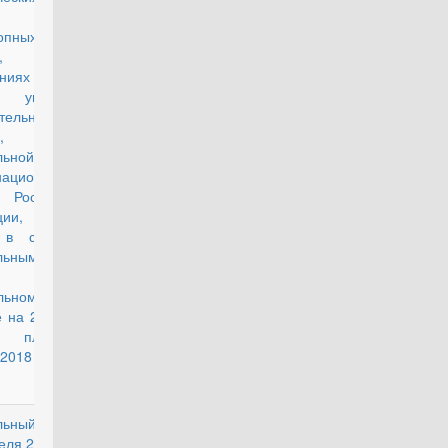
дств и
опных
,
дениях и
х уголовно-
тельной
,
ьной службе
ациональной
 Российской
ации, и их
 в связи с
льным
оном "О
льном
 на 2017 год
плановый
2018 и 2019
льный закон
действующий
еля 2014 г. №