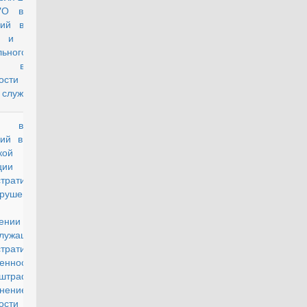
"О внесении
ий в статьи
 и 53
ьного закона
оинской
нности и
 службе""
несении
проект
ий в Кодекс
кой
рации об
тративных
рушениях
ект) (О
ении
служащих к
тративной
твенности в
штрафа за
нение
нности по