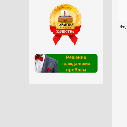
Фед
Решение
гражданских
проблем