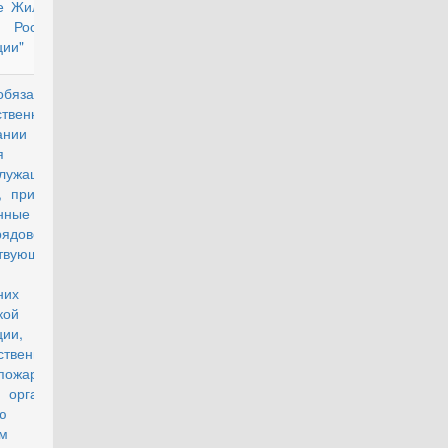
е Жилищного
 Российской
ии"
язательном
действующий
ственном
ании жизни и
я
лужащих,
, призванных
нные сборы,
ядового и
твующего
ва органов
енних дел
кой
ии,
ственной
пожарной
 органов по
ролю за
м