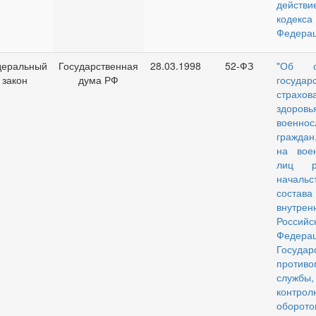
действи
кодекса
Федерац
еральный
Государственная
28.03.1998
52-ФЗ
"Об об
закон
дума РФ
государ
страхов
здоровь
военнос
граждан
на вое
лиц р
начальс
соста
внутр
Российс
Федерац
Государ
противо
службы,
конт
оборото