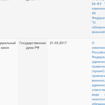
64-ФЗ 
изменен
49
Федерал
"О в
обяза
военной
еральный
Государственная
21.03.2017
О в
закон
дума РФ
изменен
Российс
Феде
админис
правона
(про
привлеч
военно
админис
ответс
виде 
неиспол
обяза