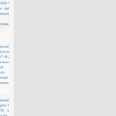
5-ФЗ "О
и изменений
альный закон
статусе
лужащих"
действующий
льный закон
густа 2004 г.
7-ФЗ "О
ельно-
ной системе
ого
ения
лужащих"
льный закон
действующий
рта 1998 г. N
"О воинской
нности и