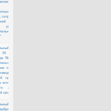
ческих
дств и
опных
, сотрудников
ждений и
в уголовно-
тельной
"
льный закон
действующий
 30 апреля
ода № 68-ФЗ
пенсации за
ие права на
изводство в
ый срок или
а исполнение
ого акта в
й срок»
льный закон
действующий
кабря 2013 г.