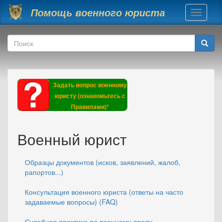
Перейти к основному содержанию
Помощь военного юриста
Toggle
navigati
Форма поиска
Поиск
Задать вопрос военному
юристу (ознакомьтесь с
Правилами)*
Военный юрист
Образцы документов (исков, заявлений, жалоб,
рапортов...)
Консультация военного юриста (ответы на часто
задаваемые вопросы) (FAQ)
Судебная практика по военному праву