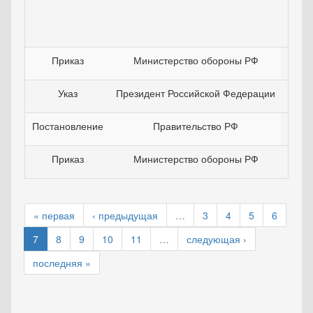
Приказ
Министерство обороны РФ
1
Указ
Президент Российской Федерации
0
Постановление
Правительство РФ
2
Приказ
Министерство обороны РФ
1
« первая
‹ предыдущая
…
3
4
5
6
7
8
9
10
11
…
следующая ›
последняя »