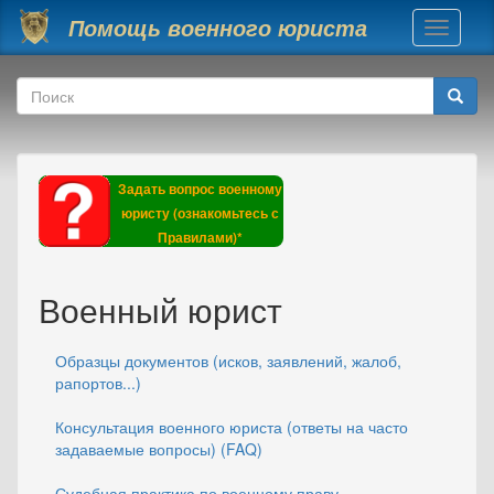
Перейти к основному содержанию
Помощь военного юриста
Toggle
navigati
Форма поиска
Поиск
Задать вопрос военному
юристу (ознакомьтесь с
Правилами)*
Военный юрист
Образцы документов (исков, заявлений, жалоб,
рапортов...)
Консультация военного юриста (ответы на часто
задаваемые вопросы) (FAQ)
Судебная практика по военному праву