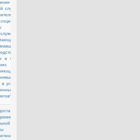
ьнении с
ой службы и
нительных
 социальной
ы
ослужащих,
мающих
имавших)
едственное
ие в боевых
твиях и
няющих
нявших)
 в условиях
женных
ктов"
доставлении
действующий
временной
льной
аты для
ретения или