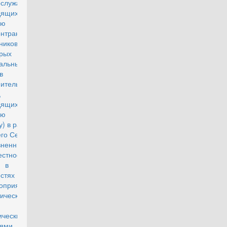
ослужащих,
дящих
ую службу
нтракту, и
ников
рых
альных
в
ительной
,
дящих
ую службу
у) в районах
го Севера и
вненных к
стностях, а
 в других
ностях с
гоприятными
ическими
ическими
иями, в том