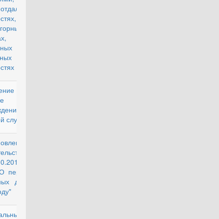
 отдаленных
стях,
горных
х,
ынных и
дных
стях
жение о
действующий
е
ждения
й службы
новление
действующий
тельства РФ
10.2018 г. №
"О переносе
ных дней в
оду"
альный
действующий