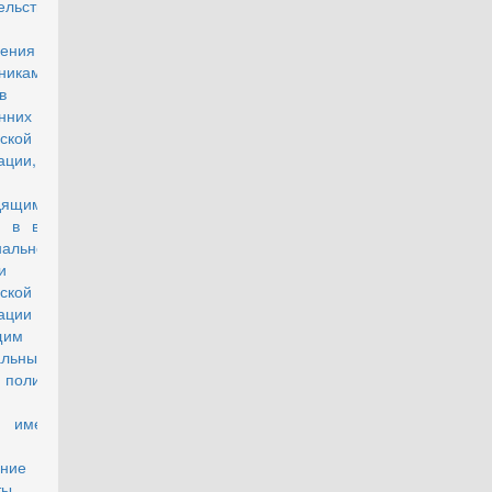
ельства
ения
никам
в
енних дел
ской
ации,
дящим
у в войсках
нальной
и
ской
рации и
щим
альные
 полиции, а
же иным
, имеющим
аво на
ение такой
ты