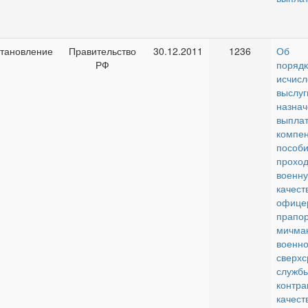
тановление
Правительство
30.12.2011
1236
Об и
РФ
порядк
исчисл
высл
назн
выпла
комп
пособ
прохо
военн
качест
офице
прапор
мич
военн
сверхс
служ
конт
качес