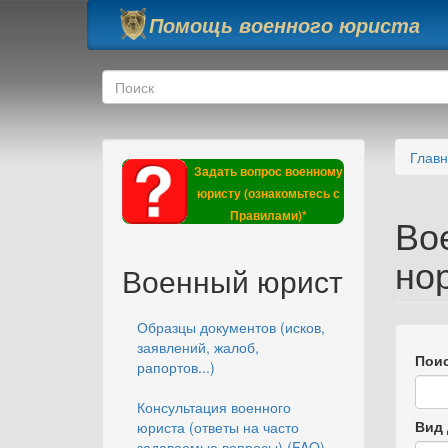
Перейти к основному содержанию
Помощь военного юриста
Форма поиска
Поиск
Глав
Задать вопрос военному
юристу (ознакомьтесь с
Правилами)*
Во
но
Военный юрист
Образцы документов (исков,
заявлений, жалоб,
Поис
рапортов...)
Консультация военного
Вид 
юриста (ответы на часто
задаваемые вопросы) (FAQ)