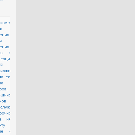
зменениях
действующий
а
ения
уги лет,
ачения и
ты пенсий,
енсаций и
ий лицам,
дившим
ую службу в
ве
ров,
щиков,
манов и
ослужащих
рочной
бы или по
ракту в
тве солдат,