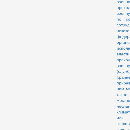
военн
прохо
военн
по ко
сотруд
некото
федер
органо
исполн
власти
прохо
военн
(служб
Крайне
прира
ним ме
также
мест
небла
климат
или
эколог
услов