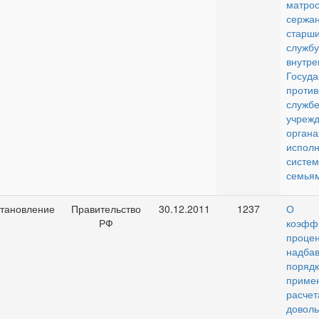
матрос
серж
стар
служб
внутр
Госуда
проти
службе
учре
органа
исполн
сист
семья
тановление
Правительство
30.12.2011
1237
О р
РФ
коэфф
проце
над
пор
приме
расчет
доволь