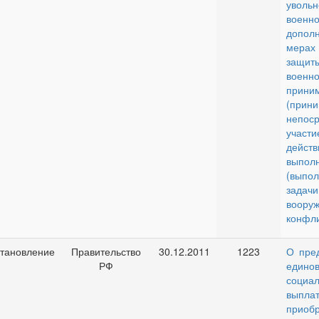
увол
военн
допол
мерах
защит
военн
прини
(прин
непоср
участ
дейс
выпол
(выпол
задачи
воору
конфли
тановление
Правительство
30.12.2011
1223
О пре
РФ
едино
социа
выпл
приоб