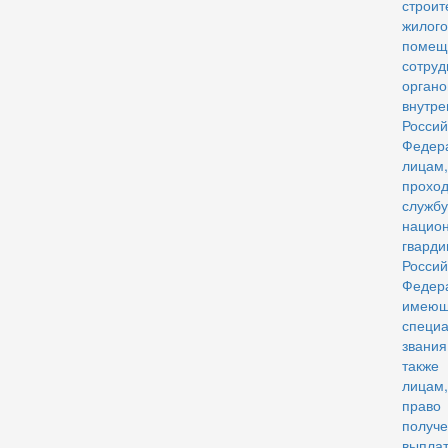
строит
жилого
помещ
сотруд
органо
внутр
Россий
Федер
лицам,
прохо
служб
нацио
гварди
Россий
Феде
имею
специ
звания
так
лицам
пр
получ
выпла