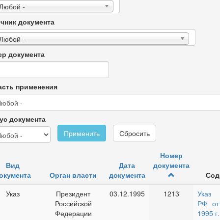
 Любой -
чник документа
 Любой -
р документа
сть применения
ус документа
Применить
Сбросить
Номер
Вид
Дата
документа
окумента
Орган власти
документа
Сод
Указ
Президент
03.12.1995
1213
Указ 
Российской
РФ от
Федерации
1995 г