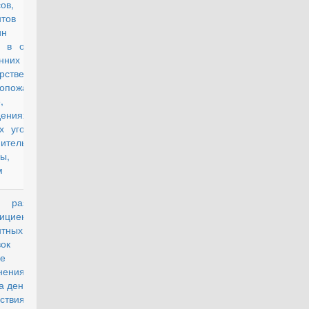
ов,
антов и
шин либо
у в органах
енних дел,
рственной
вопожарной
,
ждениях и
х уголовно-
ительной
емы, и их
м
азмерах
действующий
ициентов и
нтных
бавок и
ядке их
нения для
а денежного
ствия