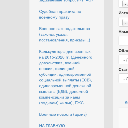
-
Судебная практика по
Исто
военному праву
-
Военное законодательство
Номе
(законы, указы,
постановления, приказы...)
Обла
Калькуляторы для военных
на 2015-2026 гг. (денежного
довольствия, военной
пенсии, жилищной
Стат
субсидии, единовременной
социальной выплаты (ЕСВ),
единовременной денежной
выплаты (ЕДВ), денежной
компенсации за наем
д
(поднаем) жилья), ГЖС
Военные новости (архив)
НА ГЛАВНУЮ