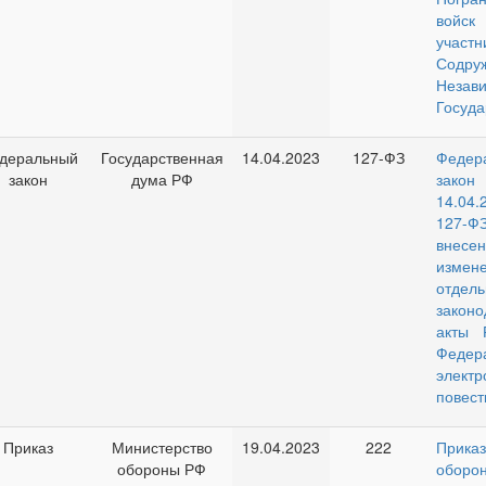
войск 
участн
Содру
Незав
Госуда
деральный
Государственная
14.04.2023
127-ФЗ
Федер
закон
дума РФ
зако
14.0
127
внесен
изме
отдел
законо
акты 
Федер
электр
повест
Приказ
Министерство
19.04.2023
222
Прика
обороны РФ
оборо