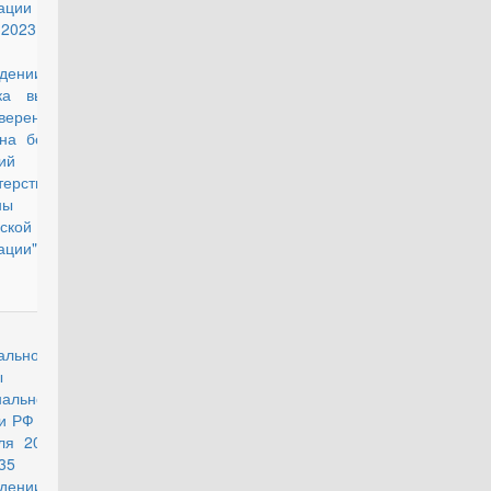
ации от 9
 2023 г. №
1 "Об
дении
ка выдачи
верений
ана боевых
ствий в
ерстве
ны
ской
ации"
действующий
альной
бы войск
нальной
и РФ от 14
ля 2023 г.
5 "Об
дении