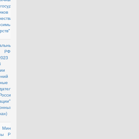
государств
иков
жества
исимых
рств"
альный
действующий
н РФ от
4.2023 №
-ФЗ "О
ии
нений в
ьные
дательные
Российской
ации" (Об
онных
ках)
з Министра
действующий
ны РФ от