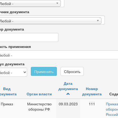
 Любой -
чник документа
 Любой -
р документа
сть применения
ус документа
Применить
Сбросить
Дата
Вид
документа
Номер
окумента
Орган власти
документа
Сод
Приказ
Министерство
09.03.2023
111
Прика
обороны РФ
оборо
Россий