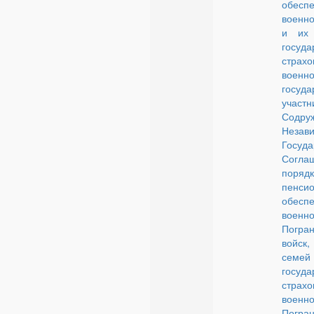
обесп
военн
и их
госуда
страхо
военн
госуда
участн
Содру
Незав
Госу
Согл
порядк
пенсио
обесп
военн
Погра
войск,
се
госуда
страхо
военн
Погра