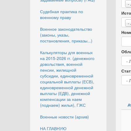
-
Судебная практика по
Исто
военному праву
-
Военное законодательство
Номе
(законы, указы,
постановления, приказы...)
Обла
Калькуляторы для военных
на 2015-2026 гг. (денежного
довольствия, военной
пенсии, жилищной
Стат
субсидии, единовременной
социальной выплаты (ЕСВ),
единовременной денежной
выплаты (ЕДВ), денежной
компенсации за наем
д
(поднаем) жилья), ГЖС
Военные новости (архив)
НА ГЛАВНУЮ