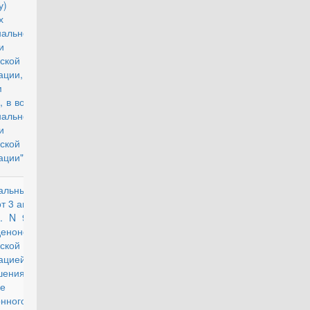
ужбу) в
х
нальной
и
ской
рации, и
нам их
, в войсках
нальной
и
ской
ации"
альный
действующий
от 3 апреля
г. N 93-ФЗ
нонсации
ской
ацией
ашения о
е
нного