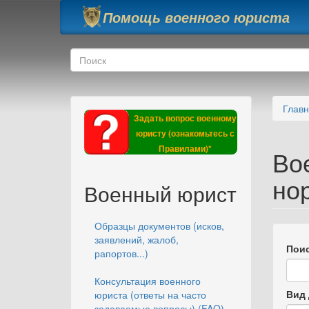
Перейти к основному содержанию
Помощь военного юриста
Форма поиска
Поиск
Глав
Задать вопрос военному
юристу (ознакомьтесь с
Правилами)*
Во
но
Военный юрист
Образцы документов (исков,
заявлений, жалоб,
Поис
рапортов...)
Консультация военного
Вид 
юриста (ответы на часто
задаваемые вопросы) (FAQ)