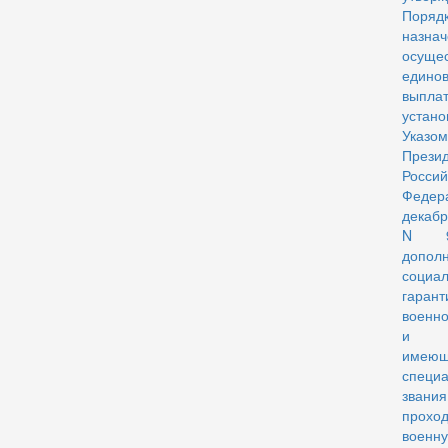
Поряд
назн
осуще
едино
выплат
устано
Указом
Прези
Россий
Федер
декаб
N 9
допол
социа
гарант
военн
и л
имею
специ
звани
прохо
военн