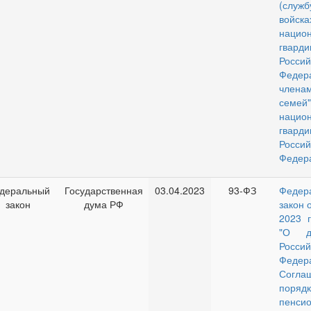
(сл
войска
нацио
гварди
Россий
Феде
чле
семей"
нацио
гварди
Россий
Федер
деральный
Государственная
03.04.2023
93-ФЗ
Федер
закон
дума РФ
закон 
2023 
"О де
Россий
Федер
Согл
порядк
пенсио