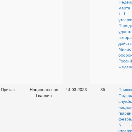
Федер
марта
11
утверж
Поряд
удосто
ветер
дей
Минист
оборо
Россий
Федер
Приказ
Национальная
14.03.2023
35
Приказ
Гвардия
Федер
служ
нацио
гварди
февра
N 3
утверж