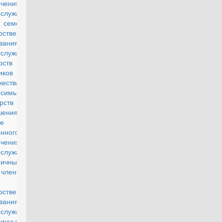
ечения
ослужащих
 семей и
рственного
вания
ослужащих
рств
иков
жества
исимых
дарств и
ашения о
е
нного
ечения
ослужащих
ничных
 членов их
мей и
рственного
вания
ослужащих
ничных