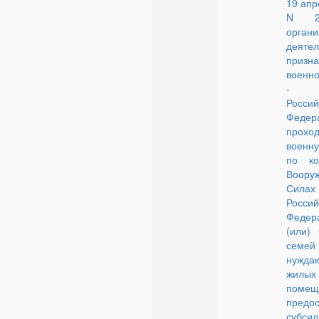
19 апр
N 2
органи
деяте
призн
военн
- г
Россий
Федер
прохо
военн
по ко
Воору
Силах
Россий
Феде
(или)
семей
нужда
жилых
поме
предо
субс