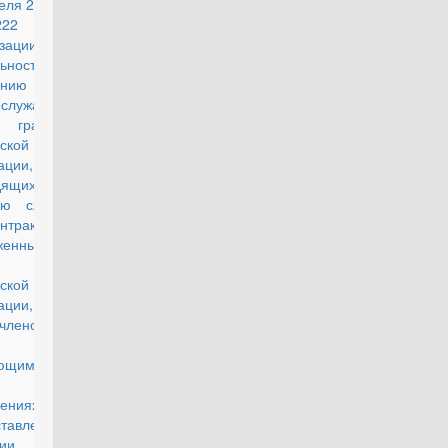
еля 2023 г.
22 "Об
зации
льности по
анию
ослужащих
раждан
ской
ации,
дящих
ую службу
нтракту в
женных
ской
рации, и
 членов их
ющимися в
щениях и
ставлению
идии для