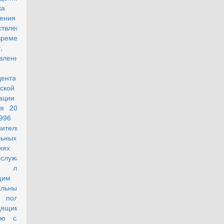
ка
ачения и
ствления
временных
,
вленных
дента
ской
ации от 31
ря 2022 г.
96 "О
нительных
льных
иях
ослужащим
ицам,
щим
альные
я полиции,
дящим
ую службу