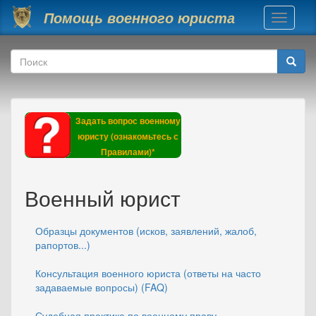
Перейти к основному содержанию
Помощь военного юриста
Toggle
navigati
Форма поиска
Поиск
Задать вопрос военному
юристу (ознакомьтесь с
Правилами)*
Военный юрист
Образцы документов (исков, заявлений, жалоб,
рапортов...)
Консультация военного юриста (ответы на часто
задаваемые вопросы) (FAQ)
Судебная практика по военному праву