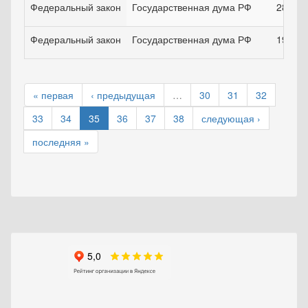
Федеральный закон
Государственная дума РФ
28.03.
Федеральный закон
Государственная дума РФ
19.12.
« первая
‹ предыдущая
…
30
31
32
33
34
35
36
37
38
следующая ›
последняя »