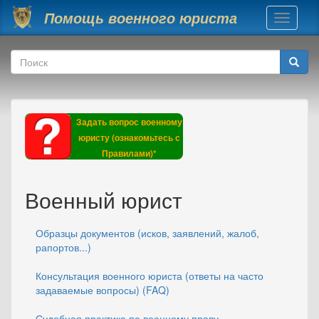
Перейти к основному содержанию
Помощь военного юриста
Toggle
navigati
Форма поиска
Поиск
Задать вопрос военному
юристу (ознакомьтесь с
Правилами)*
Военный юрист
Образцы документов (исков, заявлений, жалоб,
рапортов...)
Консультация военного юриста (ответы на часто
задаваемые вопросы) (FAQ)
Судебная практика по военному праву