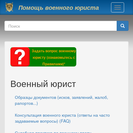
Перейти к основному содержанию
Помощь военного юриста
Toggle
navigati
Форма поиска
Поиск
Задать вопрос военному
юристу (ознакомьтесь с
Правилами)*
Военный юрист
Образцы документов (исков, заявлений, жалоб,
рапортов...)
Консультация военного юриста (ответы на часто
задаваемые вопросы) (FAQ)
Судебная практика по военному праву