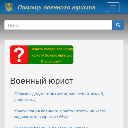
Перейти к основному содержанию
Помощь военного юриста
Toggle
navigati
Форма поиска
Поиск
Задать вопрос военному
юристу (ознакомьтесь с
Правилами)*
Военный юрист
Образцы документов (исков, заявлений, жалоб,
рапортов...)
Консультация военного юриста (ответы на часто
задаваемые вопросы) (FAQ)
Судебная практика по военному праву