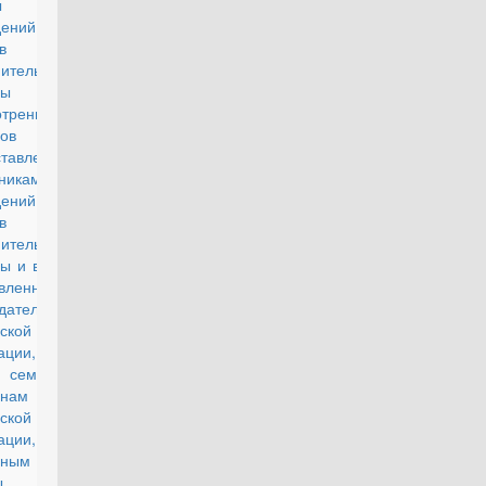
ты комиссий
еждений и
ов уголовно-
ительной
темы по
отрению
ов
тавления
никам
еждений и
ов уголовно-
ительной
ы и в случаях,
вленных
дательством
ской
ации, членам
семей и
анам
ской
ации,
ленным со
ужбы в