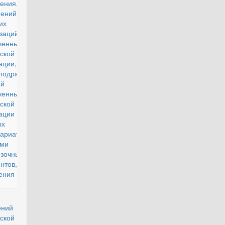
ения,
ений,
ких частей,
заций
уженных Сил
ской
ации, органов
дразделений
ной полиции
уженных Сил
ской
ерации и
ых
ариатов
ами воинских
зочных
нтов, их учета
ения
несении
проект
ений в Кодекс
ской