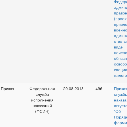
Фед
админ
право
(пр
привл
военн
админи
ответ
виде
неисп
обяз
освоб
специа
жилог
Приказ
Федеральная
29.08.2013
496
Прика
служба
служб
исполнения
нака
наказаний
август
(ФСИН)
"Об 
Поряд
форм