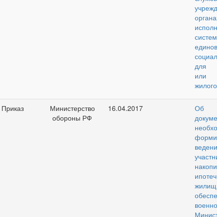
учре
орган
исполн
систем
едино
социа
для п
или с
жилог
Приказ
Министерство
16.04.2017
Об у
обороны РФ
докуме
необ
форм
веде
участн
накопи
ипоте
жилищ
обесп
военн
Минис