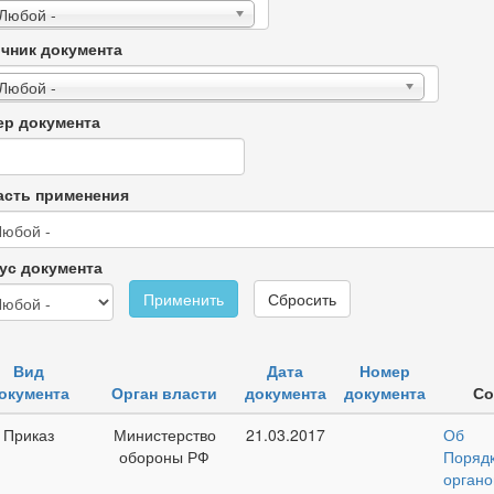
 Любой -
чник документа
 Любой -
р документа
сть применения
ус документа
Применить
Сбросить
Вид
Дата
Номер
окумента
Орган власти
документа
документа
Со
Приказ
Министерство
21.03.2017
Об о
обороны РФ
Поряд
орган