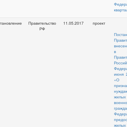
Феде
кварта
тановление
Правительство
11.05.2017
проект
РФ
Поста
Правит
внесе
в по
Правит
Россий
Феде
июня 
«О 
призн
нужд
жилых
военн
гражд
Фед
предо
жилых