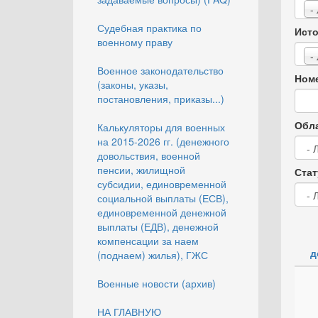
-
Судебная практика по
Исто
военному праву
-
Военное законодательство
Номе
(законы, указы,
постановления, приказы...)
Обла
Калькуляторы для военных
на 2015-2026 гг. (денежного
довольствия, военной
пенсии, жилищной
Стат
субсидии, единовременной
социальной выплаты (ЕСВ),
единовременной денежной
выплаты (ЕДВ), денежной
компенсации за наем
д
(поднаем) жилья), ГЖС
Военные новости (архив)
НА ГЛАВНУЮ