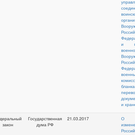
управл
соедин
воинс
органи
Воор
Россий
Федер
и по
воен
Воор
Россий
Фед
военн
комисс
бланк
перево
докуме
и хран
деральный
Государственная
21.03.2017
О в
закон
дума РФ
измен
Россий