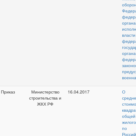
оборо
Федер
федер
орган
исполн
вл
федер
госуда
органа
федер
законо
преду
военна
Приказ
Министерство
16.04.2017
О по
строительства и
средн
ЖКХ РФ
стоим
квадр
обще
жилог
по 
Россий