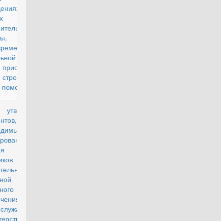
ждениях и
ах уголовно-
ительной
ы,
временной
льной выплаты
риобретения
троительства
о помещения"
тверждении
проект
нтов,
ходимых для
ирования и
ния реестра
иков
тельно-
чной системы
ного
ечения
ослужащих
терством