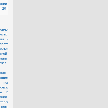
рации на II
л 2017 года
проект
новление
ельства РФ "О
нии изменений
становление
ельства
ской
рации от 29
2011 г. № 512
порядке
ания
ающимися в
 помещениях
ослужащих -
ан Российской
ерации и
ставления им
 помещений в