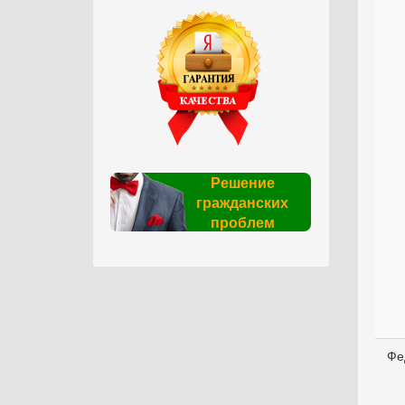
Решение
гражданских
проблем
Фе