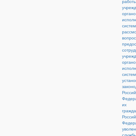
рабо
учр
орган
исполн
сис
рассм
вопрос
предос
сотруд
учр
орган
исполн
систем
устано
законо
Россий
Федер
их 
гражд
Россий
Федер
уво
сл