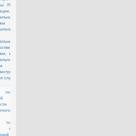
ны Российской
ации,
альными
ами
ительной
асти и
альными
рственными
ми, в которых
альным
м
смотрена
я служба
казателях
проект
ей рыночной
ости одного
атного метра
й площади
о помещения
субъектам
ской