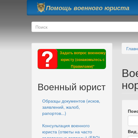
Перейти к основному содержанию
Помощь военного юриста
Форма поиска
Поиск
Глав
Задать вопрос военному
юристу (ознакомьтесь с
Правилами)*
Во
но
Военный юрист
Образцы документов (исков,
заявлений, жалоб,
Поис
рапортов...)
Консультация военного
Вид 
юриста (ответы на часто
задаваемые вопросы) (FAQ)