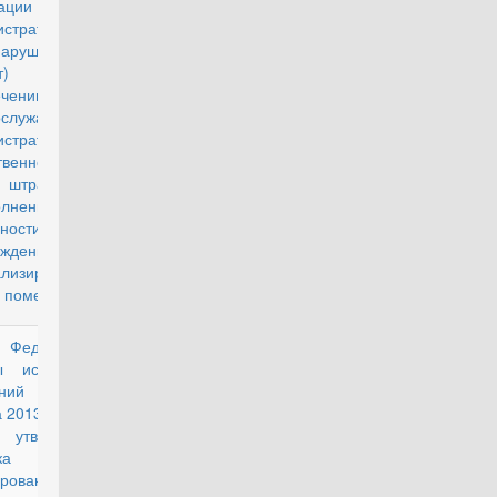
ерации об
истративных
нарушениях
оект) (О
ечении
ослужащих к
стративной
ственности в
 штрафа за
олнение
анности по
ождению
лизированного
о помещения)
з Федеральной
проект
ы исполнения
заний от 29
а 2013 г. № 496
утверждении
ка
ирования и