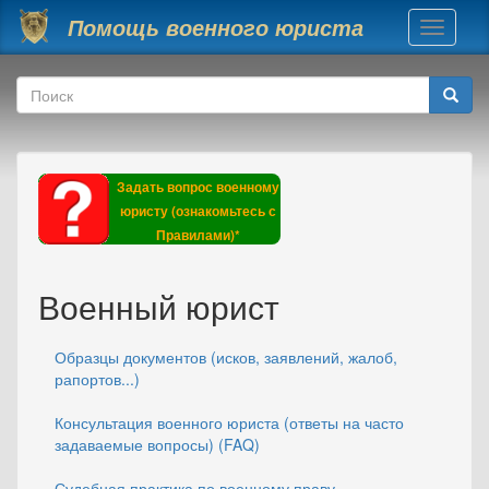
Перейти к основному содержанию
Помощь военного юриста
Toggle
navigati
Форма поиска
Поиск
Задать вопрос военному
юристу (ознакомьтесь с
Правилами)*
Военный юрист
Образцы документов (исков, заявлений, жалоб,
рапортов...)
Консультация военного юриста (ответы на часто
задаваемые вопросы) (FAQ)
Судебная практика по военному праву