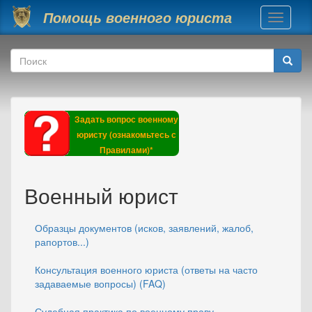
Перейти к основному содержанию
Помощь военного юриста
Toggle
navigati
Форма поиска
Поиск
Задать вопрос военному
юристу (ознакомьтесь с
Правилами)*
Военный юрист
Образцы документов (исков, заявлений, жалоб,
рапортов...)
Консультация военного юриста (ответы на часто
задаваемые вопросы) (FAQ)
Судебная практика по военному праву