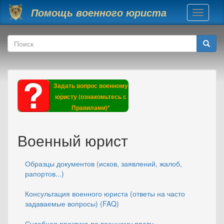
Перейти к основному содержанию
Помощь военного юриста
Toggle
navigati
Форма поиска
Поиск
Задать вопрос военному
юристу (ознакомьтесь с
Правилами)*
Военный юрист
Образцы документов (исков, заявлений, жалоб,
рапортов...)
Консультация военного юриста (ответы на часто
задаваемые вопросы) (FAQ)
Судебная практика по военному праву