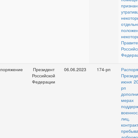
признан
утрати
некото
отдельн
положе
некот
Правите
Российс
Федера
споряжение
Президент
06.06.2023
174-рп
Распор
Российской
Президе
Федерации
июня 20
р
дополни
мерах 
поддерж
военнос
лиц, з
кон
преб
доброво