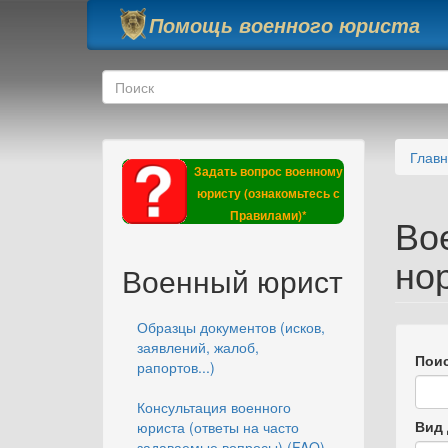
Перейти к основному содержанию
Помощь военного юриста
Форма поиска
Поиск
Глав
Задать вопрос военному
юристу (ознакомьтесь с
Правилами)*
Во
но
Военный юрист
Образцы документов (исков,
заявлений, жалоб,
Поис
рапортов...)
Консультация военного
Вид 
юриста (ответы на часто
задаваемые вопросы) (FAQ)