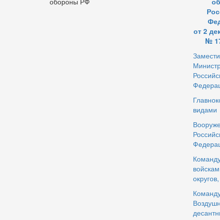
обороны РФ
о
Рос
Фе
от 2 де
№ 1
Замести
Минист
Российс
Федера
Главно
видами
Воору
Российс
Федера
Команд
войска
округов
Команд
Воздушн
десант