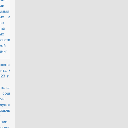
ии
вшими силу
рых актов и
ых
ний
орых актов
льства
кой
ции"
яжение
действующий
нта РФ от 6
23 г. N 174-
п "О
тельных
социальной
ки
лужащих,
аключивших
тракт о
ывании в
льческом