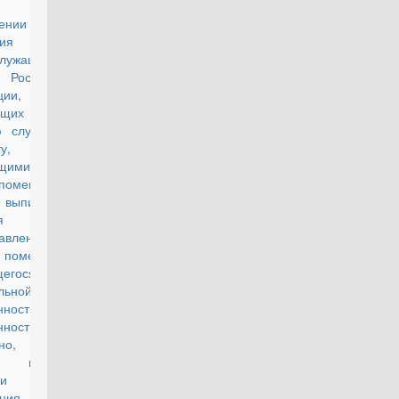
8 "Об
ении Правил
ия
служащих -
 Российской
ии,
ящих
ю службу по
у,
ющимися в
помещениях,
выписки из
ения о
авлении
 помещения,
ящегося в
льной
енности, в
нность
тно, формы
 приема-
ачи жилого
щения и