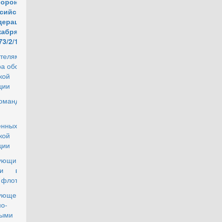
бороны
сийской
дерации
кабря 2000 г.
73/2/1139
телям
ра обороны
кой
ции
командующим
женных Сил
кой
ции
ующим
ми военных
, флотами
ующему
о-
ными