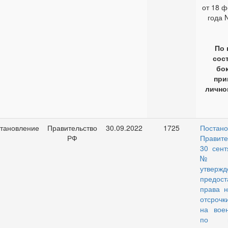
от 18 
года 
По 
сос
бо
при
лично
тановление
Правительство
30.09.2022
1725
Постано
РФ
Правите
30 сент
№ 1
утвержд
предост
права н
отсрочк
на вое
по мо