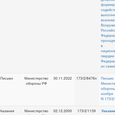
формир
содейс
выполн
возло
Вооруж
Российс
Федер
проход
в в
национа
гвардии
Федерац
их семе
Письмо
Министерство
30.11.2022
173/2/8476п
Письмо
обороны РФ
Министе
оборон
ноябр
N 173/2
Указания
Министерство
02.12.2000
173/2/1139
Указан