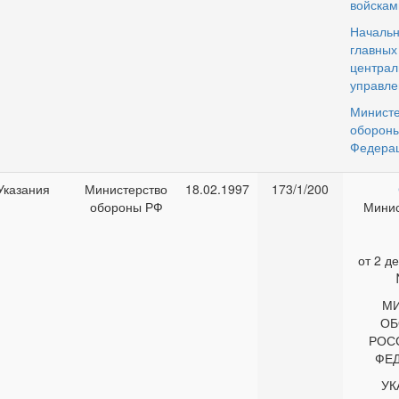
войскам
Началь
гла
централ
управле
Министе
обороны
Федера
Указания
Министерство
18.02.1997
173/1/200
обороны РФ
Минис
от 2 д
М
ОБ
РОС
ФЕ
УК