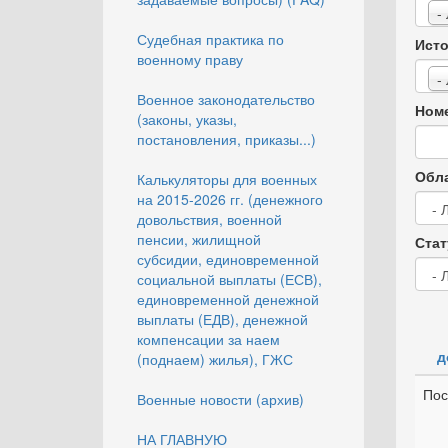
-
Судебная практика по
Исто
военному праву
-
Военное законодательство
Номе
(законы, указы,
постановления, приказы...)
Обла
Калькуляторы для военных
на 2015-2026 гг. (денежного
довольствия, военной
пенсии, жилищной
Стат
субсидии, единовременной
социальной выплаты (ЕСВ),
единовременной денежной
выплаты (ЕДВ), денежной
компенсации за наем
д
(поднаем) жилья), ГЖС
Пос
Военные новости (архив)
НА ГЛАВНУЮ