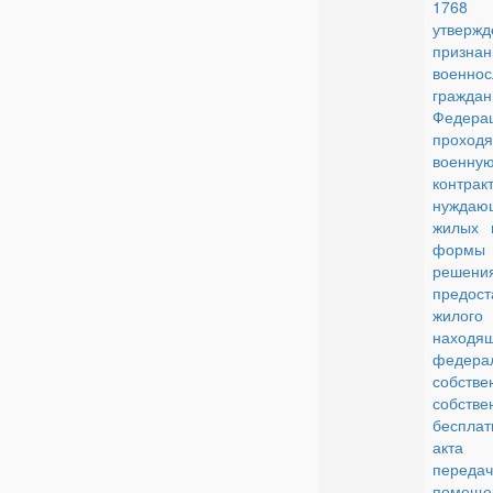
176
утвержд
признан
военно
граждан
Федерац
проход
военну
контракт
нужда
жилых 
формы 
реш
предост
жилого
наход
федера
собств
собстве
беспла
акта
перед
поме