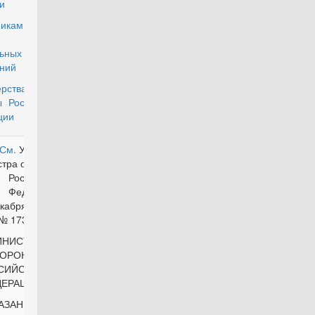
и
никам
вных и
ьных
ний
рства
 Российской
ции
См.
Указание
утратил силу
тра обороны
Российской
Федерации
екабря 2000 г.
№ 173/2/1139
ИНИСТР
ОРОНЫ
СИЙСКОЙ
ДЕРАЦИИ
АЗАНИЕ