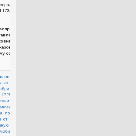
февраля 1997
N 173/1/200
вопросу
тавления
ковиков
казов по
му составу
вление
действующий
льства РФ от
ября 2022 г.
725 "Об
ении Правил
авления
а получение
и от призыва
нную службу
билизации