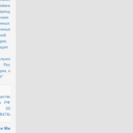
овании,
твующем
ению задач,
женных на
енные Силы
кой
ации, лиц,
ящих службу
ойсках
льной
 Российской
ии, и членов
й"
действующий
рства
ы РФ от 30
я 2022 г.
/8476п
ие Министра
действующий