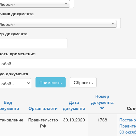
 Любой -
чник документа
 Любой -
р документа
сть применения
ус документа
Применить
Сбросить
Номер
Вид
Дата
документа
окумента
Орган власти
документа
Сод
тановление
Правительство
30.10.2020
1768
Постано
РФ
Правите
30 октя