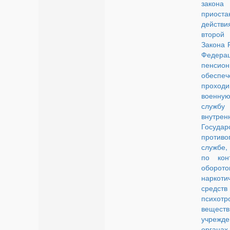
зако
приоста
действ
второй 
Закона 
Федер
пенсио
обеспеч
проходи
военну
службу 
внутре
Государ
противо
службе
по кон
оборото
наркоти
сред
психотр
веществ
учреж
органах