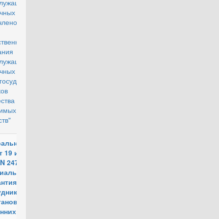
лужащих
чных
членов их
ей и
ственного
ания
лужащих
чных
осударств
ков
ства
симых
ств"
ральный
действующий
т 19 июля
 N 247-ФЗ
циальных
антиях
удникам
ганов
нних дел