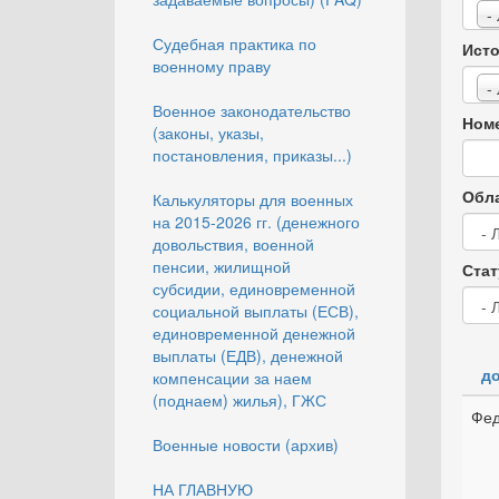
-
Судебная практика по
Исто
военному праву
-
Военное законодательство
Номе
(законы, указы,
постановления, приказы...)
Обла
Калькуляторы для военных
на 2015-2026 гг. (денежного
довольствия, военной
пенсии, жилищной
Стат
субсидии, единовременной
социальной выплаты (ЕСВ),
единовременной денежной
выплаты (ЕДВ), денежной
до
компенсации за наем
(поднаем) жилья), ГЖС
Фед
Военные новости (архив)
НА ГЛАВНУЮ