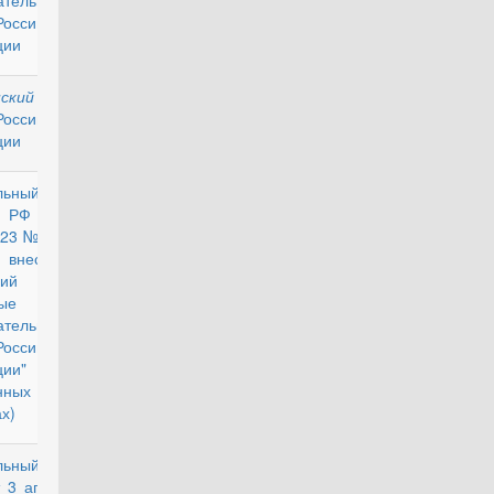
ательные
оссийской
ции
ский
действующий
оссийской
ции
льный
действующий
н РФ от
023 № 127-
внесении
нений в
ые
ательные
оссийской
ции" (Об
нных
х)
льный
действующий
т 3 апреля