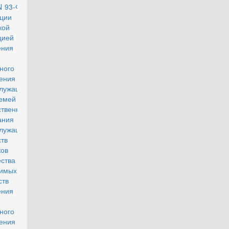
N 93-ФЗ "О
ции
кой
цией
шения о
ного
ения
лужащих и
емей и
ственного
ания
лужащих
ств
ков
ства
симых
арств и
шения о
ного
ения