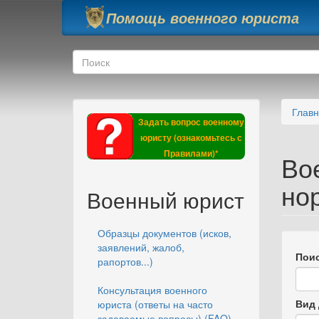
Перейти к основному содержанию
Помощь военного юриста
Форма поиска
Поиск
Глав
Задать вопрос военному
юристу (ознакомьтесь с
Правилами)*
Во
но
Военный юрист
Образцы документов (исков,
заявлений, жалоб,
Поис
рапортов...)
Консультация военного
Вид 
юриста (ответы на часто
задаваемые вопросы) (FAQ)