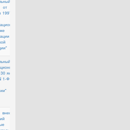
льный
действующий
н от 26
 1997 г. N
ФЗ "О
ационной
товке и
изации в
кой
ии"
льный
действующий
уционный
 30 января
N 1-ФКЗ "О
м
ии"
есении
проект
нений в
ые