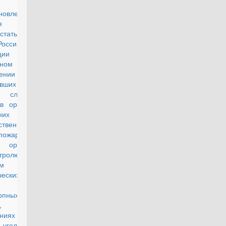
на "О
новлении
ия части
статьи 43
Российской
ации "О
нном
ении лиц,
вших
ю службу,
в органах
нних дел,
ственной
пожарной
, органах
тролю за
м
ческих
ств и
опных
,
дениях и
 уголовно-