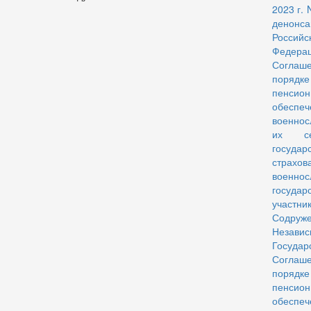
2023 г. 
денонса
Российс
Федера
Согла
порядке
пенсион
обеспеч
военнос
их с
государ
страхов
военнос
государ
участни
Содруже
Незави
Госуд
Согла
порядке
пенсион
обеспеч