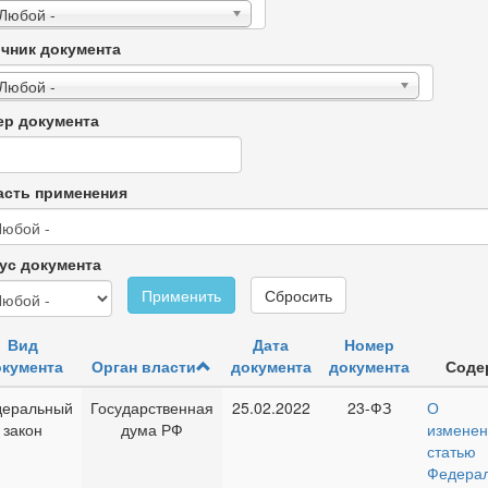
 Любой -
чник документа
 Любой -
р документа
сть применения
ус документа
Применить
Сбросить
Вид
Дата
Номер
кумента
Орган власти
документа
документа
Соде
еральный
Государственная
25.02.2022
23-ФЗ
О вн
закон
дума РФ
изме
ста
Федерал