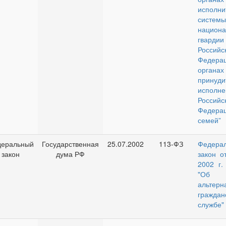
исполни
системы
национа
гвардии
Российс
Федерац
органах
принуди
исполне
Российс
Федера
семей”
еральный
Государственная
25.07.2002
113-ФЗ
Федера
закон
дума РФ
закон о
2002 г.
"Об
альтерн
граждан
службе"