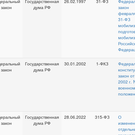
еральный
Государственная
26.02.1997
31-ФЗ
Федера
закон
дума РФ
зако
февраля
31-
мобилиз
подго
мобил
Российс
Федерац
еральный
Государственная
30.01.2002
1-ФКЗ
Федера
закон
дума РФ
констит
закон от
2002 г. 
военно
положен
еральный
Государственная
28.06.2022
315-ФЗ
О вн
закон
дума РФ
изме
отдельн