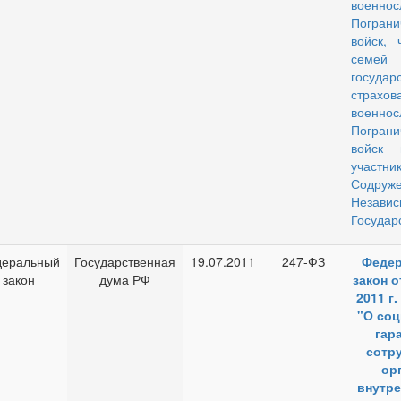
военнос
Пограни
войск, 
сем
государ
страхов
военнос
Пограни
войск г
участни
Содруже
Незави
Государ
еральный
Государственная
19.07.2011
247-ФЗ
Феде
закон
дума РФ
закон о
2011 г.
"О со
гар
сотр
ор
внутре