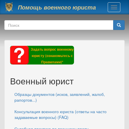
Перейти к основному содержанию
Помощь военного юриста
Toggle
navigati
Форма поиска
Поиск
Задать вопрос военному
юристу (ознакомьтесь с
Правилами)*
Военный юрист
Образцы документов (исков, заявлений, жалоб,
рапортов...)
Консультация военного юриста (ответы на часто
задаваемые вопросы) (FAQ)
Судебная практика по военному праву