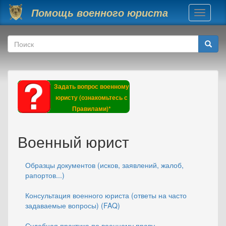
Перейти к основному содержанию
Помощь военного юриста
Toggle
navigati
Форма поиска
Поиск
Задать вопрос военному
юристу (ознакомьтесь с
Правилами)*
Военный юрист
Образцы документов (исков, заявлений, жалоб,
рапортов...)
Консультация военного юриста (ответы на часто
задаваемые вопросы) (FAQ)
Судебная практика по военному праву