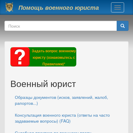
Перейти к основному содержанию
Помощь военного юриста
Toggle
navigati
Форма поиска
Поиск
Задать вопрос военному
юристу (ознакомьтесь с
Правилами)*
Военный юрист
Образцы документов (исков, заявлений, жалоб,
рапортов...)
Консультация военного юриста (ответы на часто
задаваемые вопросы) (FAQ)
Судебная практика по военному праву