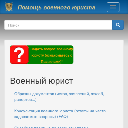
Перейти к основному содержанию
Помощь военного юриста
Toggle
navigati
Форма поиска
Поиск
Задать вопрос военному
юристу (ознакомьтесь с
Правилами)*
Военный юрист
Образцы документов (исков, заявлений, жалоб,
рапортов...)
Консультация военного юриста (ответы на часто
задаваемые вопросы) (FAQ)
Судебная практика по военному праву