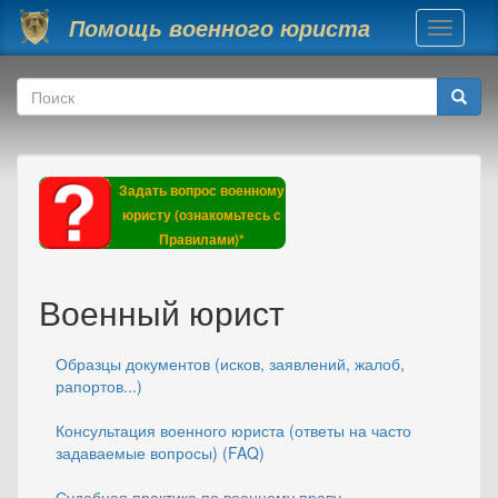
Перейти к основному содержанию
Помощь военного юриста
Toggle
navigati
Форма поиска
Поиск
Задать вопрос военному
юристу (ознакомьтесь с
Правилами)*
Военный юрист
Образцы документов (исков, заявлений, жалоб,
рапортов...)
Консультация военного юриста (ответы на часто
задаваемые вопросы) (FAQ)
Судебная практика по военному праву