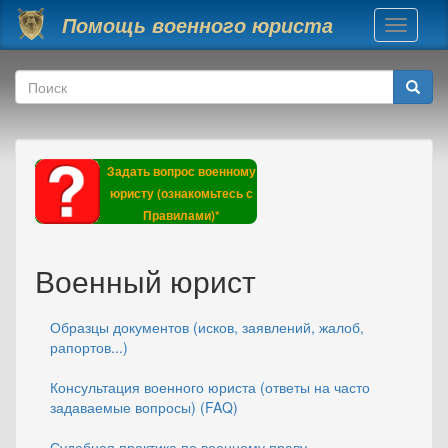
Перейти к основному содержанию
Помощь военного юриста
Toggle
navigati
Форма поиска
Поиск
Задать вопрос военному
юристу (ознакомьтесь с
Правилами)*
Военный юрист
Образцы документов (исков, заявлений, жалоб,
рапортов...)
Консультация военного юриста (ответы на часто
задаваемые вопросы) (FAQ)
Судебная практика по военному праву