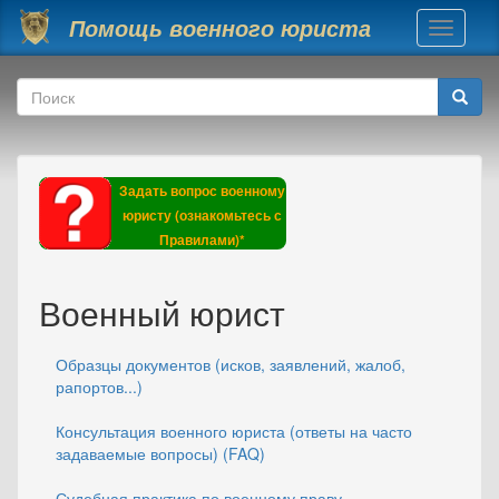
Перейти к основному содержанию
Помощь военного юриста
Toggle
navigati
Форма поиска
Поиск
Задать вопрос военному
юристу (ознакомьтесь с
Правилами)*
Военный юрист
Образцы документов (исков, заявлений, жалоб,
рапортов...)
Консультация военного юриста (ответы на часто
задаваемые вопросы) (FAQ)
Судебная практика по военному праву