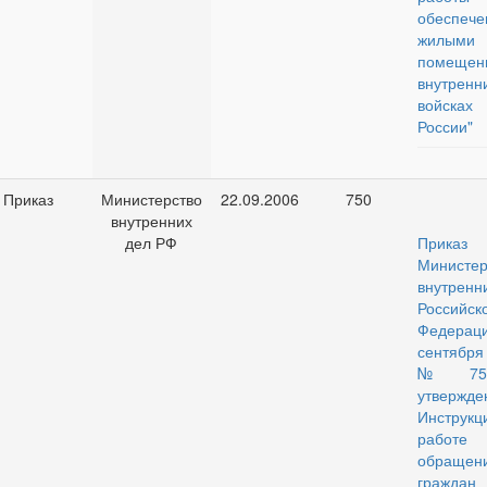
обеспеч
жилыми
помещен
внутренн
войска
России"
Приказ
Министерство
22.09.2006
750
внутренних
дел РФ
Приказ
Министер
внутрен
Российск
Федераци
сентября
№ 75
утвержде
Инструк
рабо
обращен
граж