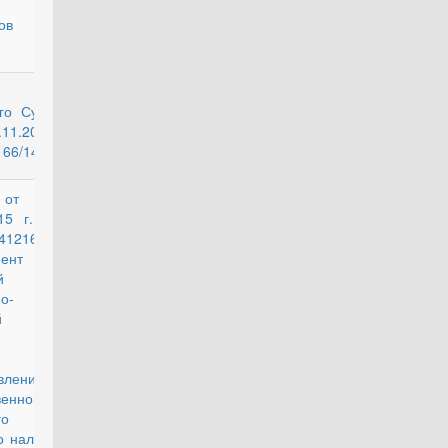
а и
олов к
действующий
го Суда
.11.2014
166/14
 от 17
действующий
15 г. N
/41216
ент
вой и
о-
й
ки по
вления
енного
го
о налогу