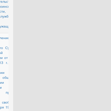
тельства
нской
сти,
службе и
ужащих"
ление
действующий
го Суда
ой
и от 27
13 г. N
 "О
нии
 общей
ии
ции о
 прав
ека и
 свобод
бря 1950