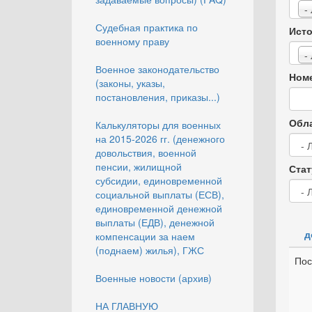
-
Судебная практика по
Исто
военному праву
-
Военное законодательство
Номе
(законы, указы,
постановления, приказы...)
Обла
Калькуляторы для военных
на 2015-2026 гг. (денежного
довольствия, военной
пенсии, жилищной
Стат
субсидии, единовременной
социальной выплаты (ЕСВ),
единовременной денежной
выплаты (ЕДВ), денежной
д
компенсации за наем
(поднаем) жилья), ГЖС
Пос
Военные новости (архив)
НА ГЛАВНУЮ