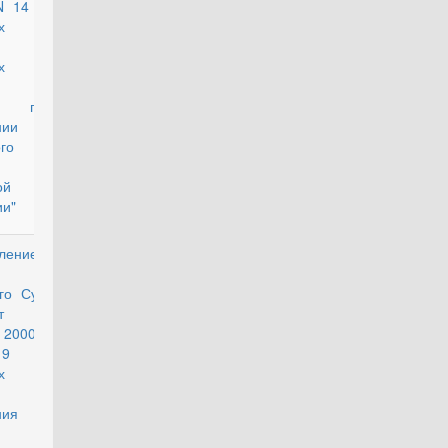
N 14 "О
х
,
ших в
ке при
нии
го
ой
и"
ление
утратил силу
го Суда
т 14
2000 г.
 "О
х
ния