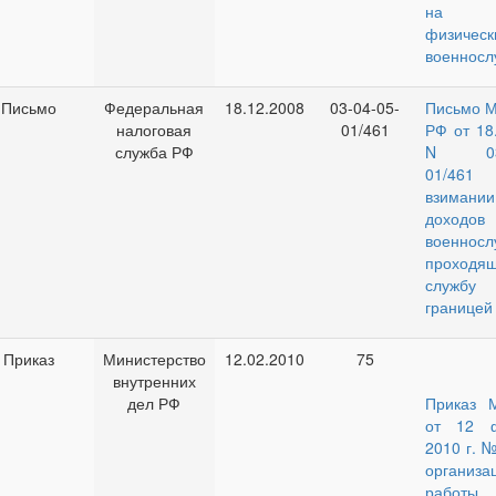
на д
физичес
военнос
Письмо
Федеральная
18.12.2008
03-04-05-
Письмо 
налоговая
01/461
РФ от 18
служба РФ
N 03-0
01/4
взимании
доходов
военносл
проходя
служ
границей
Приказ
Министерство
12.02.2010
75
внутренних
дел РФ
Приказ 
от 12 ф
2010 г. 
организа
рабо