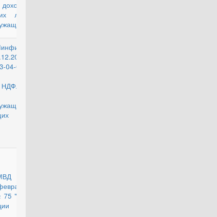
оходы
ких лиц
лужащим
Минфина
действующий
.12.2008
4-05-
61 О
 НДФЛ с
ужащих,
щих
бу за
действующий
МВД РФ
евраля
№ 75 "Об
ции
ты по