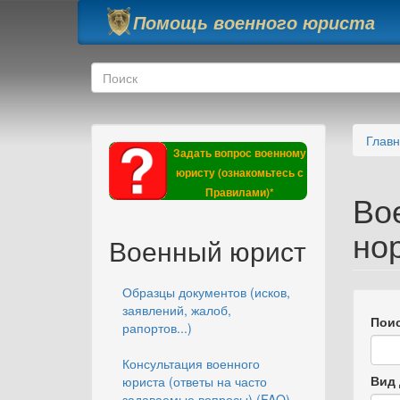
Перейти к основному содержанию
Помощь военного юриста
Форма поиска
Поиск
Глав
Задать вопрос военному
юристу (ознакомьтесь с
Правилами)*
Во
но
Военный юрист
Образцы документов (исков,
заявлений, жалоб,
Поис
рапортов...)
Консультация военного
Вид 
юриста (ответы на часто
задаваемые вопросы) (FAQ)