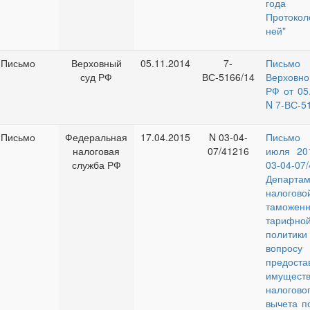
год
Проток
ней"
Письмо
Верховный
05.11.2014
7-
Письмо
суд РФ
ВС-5166/14
Верховно
РФ от 05
N 7-ВС-5
Письмо
Федеральная
17.04.2015
N 03-04-
Письмо
налоговая
07/41216
июля 20
служба РФ
03-04-07
Департам
налого
таможенн
тарифно
полити
вопросу
предоста
имуществ
налогово
вычета п