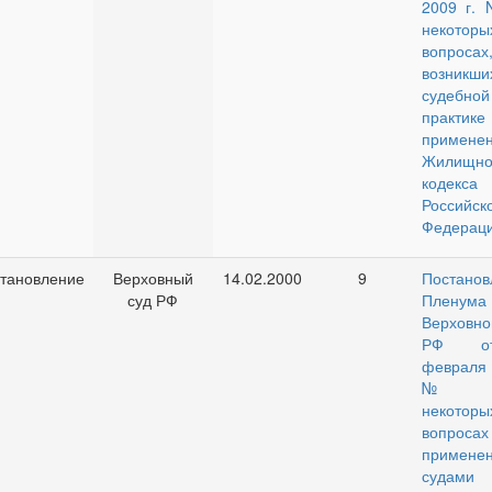
2009 г. 
некоторы
вопросах
возник
судебной
практи
примене
Жилищно
кодекса
Российск
Федераци
тановление
Верховный
14.02.2000
9
Постанов
суд РФ
Пленума
Верховно
РФ о
февраля 
№ 9
некоторы
вопросах
примене
судами