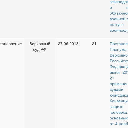
законода
о вои
обязанно
военной 
статусе
военносл
тановление
Верховный
27.06.2013
21
Постанов
суд РФ
Пленума
Верховно
Российск
Федераци
июня 20
21
примене
судами
юрисдикц
Конвен
защите
челов
основных
от 4 ноя