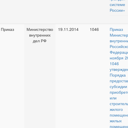
систем
России»
Приказ
Министерство
19.11.2014
1046
Приказ
внутренних
Министер
дел РФ
внутрен
Российск
Федераци
ноября 2
1046
утвержде
Порядка
предоста
субсид
приобрет
или
строител
жилого
помеще
жилых
помещен