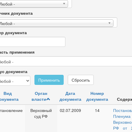
 Любой -
чник документа
 Любой -
р документа
сть применения
ус документа
Применить
Сбросить
Вид
Орган
Дата
Номер
окумента
власти
документа
документа
Содер
тановление
Верховный
02.07.2009
14
Постанов
суд РФ
Пленума
Верховно
РФ от 