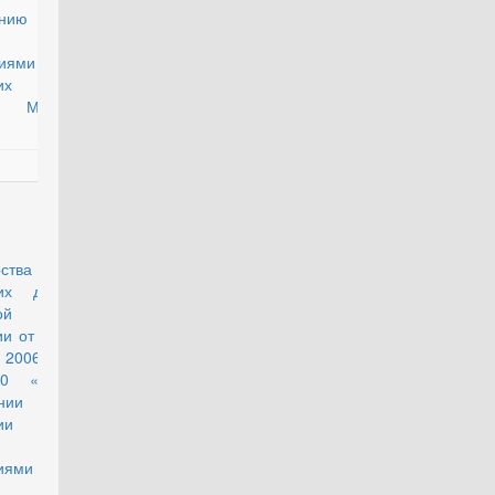
ению
иями во
их
х МВД
действующий
ства
них дел
ой
и от 22
 2006 г.
0 «Об
нии
ции по
те с
иями
дан в